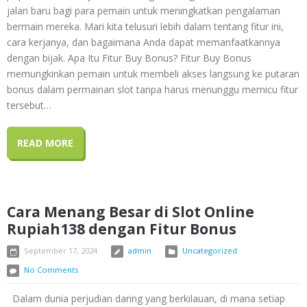
jalan baru bagi para pemain untuk meningkatkan pengalaman
bermain mereka. Mari kita telusuri lebih dalam tentang fitur ini,
cara kerjanya, dan bagaimana Anda dapat memanfaatkannya
dengan bijak. Apa Itu Fitur Buy Bonus? Fitur Buy Bonus
memungkinkan pemain untuk membeli akses langsung ke putaran
bonus dalam permainan slot tanpa harus menunggu memicu fitur
tersebut…
READ MORE
Cara Menang Besar di Slot Online
Rupiah138 dengan Fitur Bonus
September 17, 2024
admin
Uncategorized
No Comments
Dalam dunia perjudian daring yang berkilauan, di mana setiap