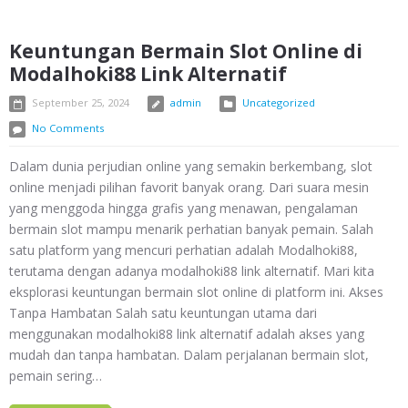
Keuntungan Bermain Slot Online di
Modalhoki88 Link Alternatif
September 25, 2024
admin
Uncategorized
No Comments
Dalam dunia perjudian online yang semakin berkembang, slot
online menjadi pilihan favorit banyak orang. Dari suara mesin
yang menggoda hingga grafis yang menawan, pengalaman
bermain slot mampu menarik perhatian banyak pemain. Salah
satu platform yang mencuri perhatian adalah Modalhoki88,
terutama dengan adanya modalhoki88 link alternatif. Mari kita
eksplorasi keuntungan bermain slot online di platform ini. Akses
Tanpa Hambatan Salah satu keuntungan utama dari
menggunakan modalhoki88 link alternatif adalah akses yang
mudah dan tanpa hambatan. Dalam perjalanan bermain slot,
pemain sering…