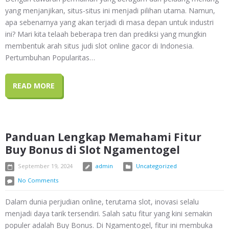
yang menjanjikan, situs-situs ini menjadi pilihan utama. Namun,
apa sebenarnya yang akan terjadi di masa depan untuk industri
ini? Mari kita telaah beberapa tren dan prediksi yang mungkin
membentuk arah situs judi slot online gacor di Indonesia.
Pertumbuhan Popularitas…
READ MORE
Panduan Lengkap Memahami Fitur
Buy Bonus di Slot Ngamentogel
September 19, 2024
admin
Uncategorized
No Comments
Dalam dunia perjudian online, terutama slot, inovasi selalu
menjadi daya tarik tersendiri. Salah satu fitur yang kini semakin
populer adalah Buy Bonus. Di Ngamentogel, fitur ini membuka