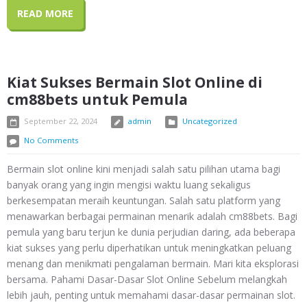
READ MORE
Kiat Sukses Bermain Slot Online di
cm88bets untuk Pemula
September 22, 2024
admin
Uncategorized
No Comments
Bermain slot online kini menjadi salah satu pilihan utama bagi
banyak orang yang ingin mengisi waktu luang sekaligus
berkesempatan meraih keuntungan. Salah satu platform yang
menawarkan berbagai permainan menarik adalah cm88bets. Bagi
pemula yang baru terjun ke dunia perjudian daring, ada beberapa
kiat sukses yang perlu diperhatikan untuk meningkatkan peluang
menang dan menikmati pengalaman bermain. Mari kita eksplorasi
bersama. Pahami Dasar-Dasar Slot Online Sebelum melangkah
lebih jauh, penting untuk memahami dasar-dasar permainan slot.