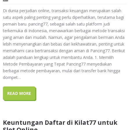
Di dunia perjudian online, transaksi keuangan merupakan salah
satu aspek paling penting yang perlu diperhatikan, terutama bagi
pemain baru. pancing77, sebagai salah satu platform judi
terkemuka di Indonesia, menawarkan berbagai metode transaksi
yang aman dan mudah. Namun, agar pengalaman bermain Anda
lebih menyenangkan dan bebas dari kekhawatiran, penting untuk
memahami cara bertransaksi dengan aman di Pancing77. Berikut
adalah panduan lengkap untuk membantu Anda. 1. Memilih
Metode Pembayaran yang Tepat Pancing77 menyediakan
berbagai metode pembayaran, mulai dari transfer bank hingga
dompet…
READ MORE
Keuntungan Daftar di Kilat77 untuk
Slot Online