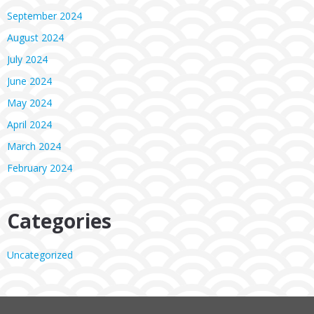
September 2024
August 2024
July 2024
June 2024
May 2024
April 2024
March 2024
February 2024
Categories
Uncategorized