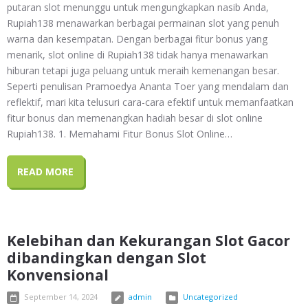
putaran slot menunggu untuk mengungkapkan nasib Anda,
Rupiah138 menawarkan berbagai permainan slot yang penuh
warna dan kesempatan. Dengan berbagai fitur bonus yang
menarik, slot online di Rupiah138 tidak hanya menawarkan
hiburan tetapi juga peluang untuk meraih kemenangan besar.
Seperti penulisan Pramoedya Ananta Toer yang mendalam dan
reflektif, mari kita telusuri cara-cara efektif untuk memanfaatkan
fitur bonus dan memenangkan hadiah besar di slot online
Rupiah138. 1. Memahami Fitur Bonus Slot Online…
READ MORE
Kelebihan dan Kekurangan Slot Gacor
dibandingkan dengan Slot
Konvensional
September 14, 2024
admin
Uncategorized