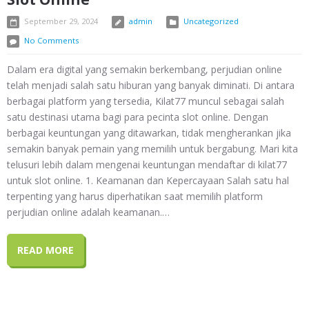
September 29, 2024
admin
Uncategorized
No Comments
Dalam era digital yang semakin berkembang, perjudian online
telah menjadi salah satu hiburan yang banyak diminati. Di antara
berbagai platform yang tersedia, Kilat77 muncul sebagai salah
satu destinasi utama bagi para pecinta slot online. Dengan
berbagai keuntungan yang ditawarkan, tidak mengherankan jika
semakin banyak pemain yang memilih untuk bergabung. Mari kita
telusuri lebih dalam mengenai keuntungan mendaftar di kilat77
untuk slot online. 1. Keamanan dan Kepercayaan Salah satu hal
terpenting yang harus diperhatikan saat memilih platform
perjudian online adalah keamanan.…
READ MORE