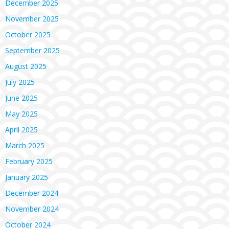
December 2025
November 2025
October 2025
September 2025
August 2025
July 2025
June 2025
May 2025
April 2025
March 2025
February 2025
January 2025
December 2024
November 2024
October 2024