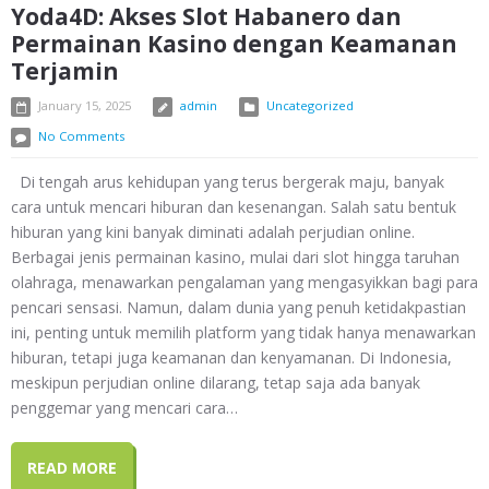
Yoda4D: Akses Slot Habanero dan
Permainan Kasino dengan Keamanan
Terjamin
January 15, 2025
admin
Uncategorized
No Comments
Di tengah arus kehidupan yang terus bergerak maju, banyak
cara untuk mencari hiburan dan kesenangan. Salah satu bentuk
hiburan yang kini banyak diminati adalah perjudian online.
Berbagai jenis permainan kasino, mulai dari slot hingga taruhan
olahraga, menawarkan pengalaman yang mengasyikkan bagi para
pencari sensasi. Namun, dalam dunia yang penuh ketidakpastian
ini, penting untuk memilih platform yang tidak hanya menawarkan
hiburan, tetapi juga keamanan dan kenyamanan. Di Indonesia,
meskipun perjudian online dilarang, tetap saja ada banyak
penggemar yang mencari cara…
READ MORE