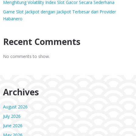
Menghitung Volatility Index Slot Gacor Secara Sederhana
Game Slot Jackpot dengan Jackpot Terbesar dari Provider
Habanero
Recent Comments
No comments to show.
Archives
August 2026
July 2026
June 2026
May 2026