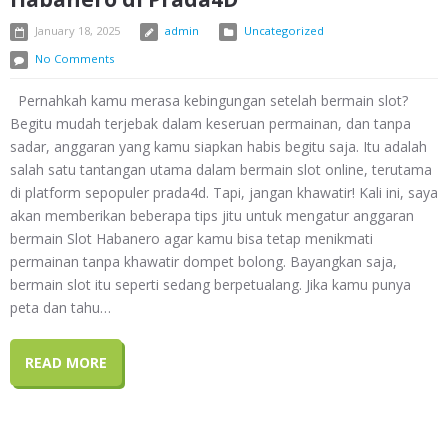
January 18, 2025
admin
Uncategorized
No Comments
Pernahkah kamu merasa kebingungan setelah bermain slot?
Begitu mudah terjebak dalam keseruan permainan, dan tanpa
sadar, anggaran yang kamu siapkan habis begitu saja. Itu adalah
salah satu tantangan utama dalam bermain slot online, terutama
di platform sepopuler prada4d. Tapi, jangan khawatir! Kali ini, saya
akan memberikan beberapa tips jitu untuk mengatur anggaran
bermain Slot Habanero agar kamu bisa tetap menikmati
permainan tanpa khawatir dompet bolong. Bayangkan saja,
bermain slot itu seperti sedang berpetualang. Jika kamu punya
peta dan tahu…
READ MORE