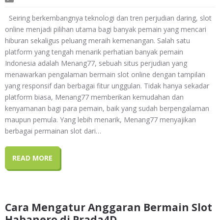
Seiring berkembangnya teknologi dan tren perjudian daring, slot
online menjadi pilihan utama bagi banyak pemain yang mencari
hiburan sekaligus peluang meraih kemenangan. Salah satu
platform yang tengah menarik perhatian banyak pemain
Indonesia adalah Menang77, sebuah situs perjudian yang
menawarkan pengalaman bermain slot online dengan tampilan
yang responsif dan berbagai fitur unggulan. Tidak hanya sekadar
platform biasa, Menang77 memberikan kemudahan dan
kenyamanan bagi para pemain, baik yang sudah berpengalaman
maupun pemula. Yang lebih menarik, Menang77 menyajikan
berbagai permainan slot dari…
READ MORE
Cara Mengatur Anggaran Bermain Slot
Habanero di Prada4D