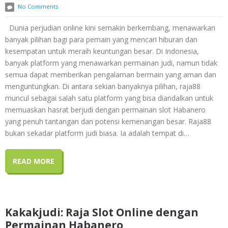
No Comments
Dunia perjudian online kini semakin berkembang, menawarkan
banyak pilihan bagi para pemain yang mencari hiburan dan
kesempatan untuk meraih keuntungan besar. Di Indonesia,
banyak platform yang menawarkan permainan judi, namun tidak
semua dapat memberikan pengalaman bermain yang aman dan
menguntungkan. Di antara sekian banyaknya pilihan, raja88
muncul sebagai salah satu platform yang bisa diandalkan untuk
memuaskan hasrat berjudi dengan permainan slot Habanero
yang penuh tantangan dan potensi kemenangan besar. Raja88
bukan sekadar platform judi biasa. Ia adalah tempat di…
READ MORE
Kakakjudi: Raja Slot Online dengan
Permainan Habanero