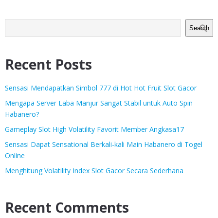
Search
Recent Posts
Sensasi Mendapatkan Simbol 777 di Hot Hot Fruit Slot Gacor
Mengapa Server Laba Manjur Sangat Stabil untuk Auto Spin
Habanero?
Gameplay Slot High Volatility Favorit Member Angkasa17
Sensasi Dapat Sensational Berkali-kali Main Habanero di Togel
Online
Menghitung Volatility Index Slot Gacor Secara Sederhana
Recent Comments