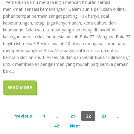
Pernahkah kamu merasa ingin mencari hiburan sambil
menikmati sensasi kemenangan? Dalam dunia perjudian online,
pilihan tempat bermain sangat penting. Tak hanya soal
keberuntungan, tetapi juga kenyamanan, kemudahan, dan
keamanan. Salah satu tempat yang kian menjadi favorit di
kalangan pemain slot Indonesia adalah Buka77. Mengapa Buka77
begitu istimewa? Berikut adalah 10 alasan mengapa kamu harus
mempertimbangkan Buka77 sebagai platform utama untuk
bermain slot online. 1. Akses Mudah dan Cepat Buka77 dirancang
untuk memberikan pengalaman yang mudah bagi semua pemain,
baik…
READ MORE
Previous
1
…
21
22
23
…
42
Next