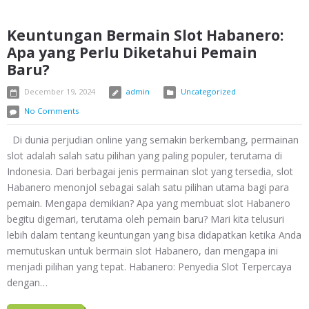
Keuntungan Bermain Slot Habanero:
Apa yang Perlu Diketahui Pemain
Baru?
December 19, 2024
admin
Uncategorized
No Comments
Di dunia perjudian online yang semakin berkembang, permainan
slot adalah salah satu pilihan yang paling populer, terutama di
Indonesia. Dari berbagai jenis permainan slot yang tersedia, slot
Habanero menonjol sebagai salah satu pilihan utama bagi para
pemain. Mengapa demikian? Apa yang membuat slot Habanero
begitu digemari, terutama oleh pemain baru? Mari kita telusuri
lebih dalam tentang keuntungan yang bisa didapatkan ketika Anda
memutuskan untuk bermain slot Habanero, dan mengapa ini
menjadi pilihan yang tepat. Habanero: Penyedia Slot Terpercaya
dengan…