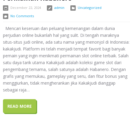
December 22, 2024
admin
Uncategorized
No Comments
Mencari keseruan dan peluang kemenangan dalam dunia
perjudian online bukanlah hal yang sulit. Di tengah maraknya
situs-situs judi online, ada satu nama yang menonjol di Indonesia:
kakakjudi. Platform ini telah menjadi tempat favorit bagi banyak
pemain yang ingin menikmati permainan slot online terbaik. Salah
satu daya tarik utama Kakakjudi adalah koleksi game slot dari
pengembang ternama, salah satunya adalah Habanero. Dengan
grafis yang memukau, gameplay yang seru, dan fitur bonus yang
menggiurkan, tidak mengherankan jika Kakakjudi dianggap
sebagai raja…
READ MORE