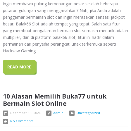
ingin membawa pulang kemenangan besar setelah beberapa
putaran gulungan yang menggairahkan? Nah, jika Anda adalah
penggemar permainan slot dan ingin merasakan sensasi jackpot
besar, Balak66 Slot adalah tempat yang tepat. Salah satu fitur
yang membuat pengalaman bermain slot semakin menarik adalah
multiplier, dan di platform balak66 slot, fitur ini hadir dalam
permainan dari penyedia perangkat lunak terkemuka seperti
Hacksaw Gaming.…
READ MORE
10 Alasan Memilih Buka77 untuk
Bermain Slot Online
December 11, 2024
admin
Uncategorized
No Comments