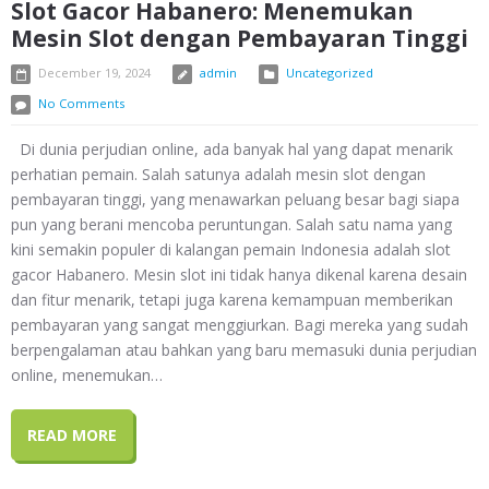
Slot Gacor Habanero: Menemukan
Mesin Slot dengan Pembayaran Tinggi
December 19, 2024
admin
Uncategorized
No Comments
Di dunia perjudian online, ada banyak hal yang dapat menarik
perhatian pemain. Salah satunya adalah mesin slot dengan
pembayaran tinggi, yang menawarkan peluang besar bagi siapa
pun yang berani mencoba peruntungan. Salah satu nama yang
kini semakin populer di kalangan pemain Indonesia adalah slot
gacor Habanero. Mesin slot ini tidak hanya dikenal karena desain
dan fitur menarik, tetapi juga karena kemampuan memberikan
pembayaran yang sangat menggiurkan. Bagi mereka yang sudah
berpengalaman atau bahkan yang baru memasuki dunia perjudian
online, menemukan…
READ MORE