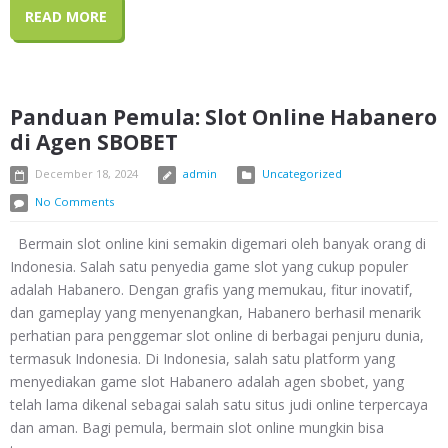
READ MORE
Panduan Pemula: Slot Online Habanero
di Agen SBOBET
December 18, 2024
admin
Uncategorized
No Comments
Bermain slot online kini semakin digemari oleh banyak orang di
Indonesia. Salah satu penyedia game slot yang cukup populer
adalah Habanero. Dengan grafis yang memukau, fitur inovatif,
dan gameplay yang menyenangkan, Habanero berhasil menarik
perhatian para penggemar slot online di berbagai penjuru dunia,
termasuk Indonesia. Di Indonesia, salah satu platform yang
menyediakan game slot Habanero adalah agen sbobet, yang
telah lama dikenal sebagai salah satu situs judi online terpercaya
dan aman. Bagi pemula, bermain slot online mungkin bisa