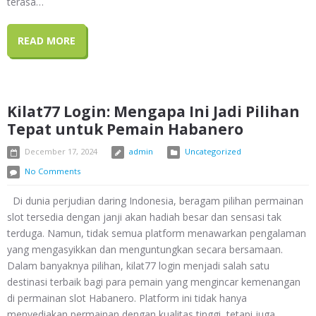
terasa…
READ MORE
Kilat77 Login: Mengapa Ini Jadi Pilihan
Tepat untuk Pemain Habanero
December 17, 2024
admin
Uncategorized
No Comments
Di dunia perjudian daring Indonesia, beragam pilihan permainan
slot tersedia dengan janji akan hadiah besar dan sensasi tak
terduga. Namun, tidak semua platform menawarkan pengalaman
yang mengasyikkan dan menguntungkan secara bersamaan.
Dalam banyaknya pilihan, kilat77 login menjadi salah satu
destinasi terbaik bagi para pemain yang mengincar kemenangan
di permainan slot Habanero. Platform ini tidak hanya
menyediakan permainan dengan kualitas tinggi, tetapi juga