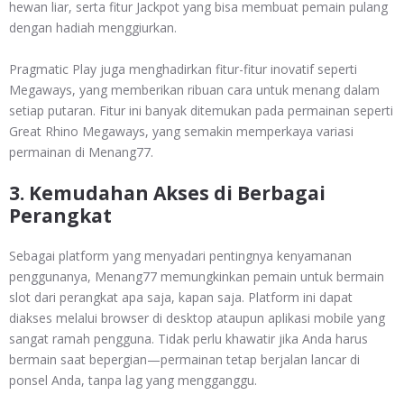
hewan liar, serta fitur Jackpot yang bisa membuat pemain pulang
dengan hadiah menggiurkan.
Pragmatic Play juga menghadirkan fitur-fitur inovatif seperti
Megaways, yang memberikan ribuan cara untuk menang dalam
setiap putaran. Fitur ini banyak ditemukan pada permainan seperti
Great Rhino Megaways, yang semakin memperkaya variasi
permainan di Menang77.
3. Kemudahan Akses di Berbagai
Perangkat
Sebagai platform yang menyadari pentingnya kenyamanan
penggunanya, Menang77 memungkinkan pemain untuk bermain
slot dari perangkat apa saja, kapan saja. Platform ini dapat
diakses melalui browser di desktop ataupun aplikasi mobile yang
sangat ramah pengguna. Tidak perlu khawatir jika Anda harus
bermain saat bepergian—permainan tetap berjalan lancar di
ponsel Anda, tanpa lag yang mengganggu.