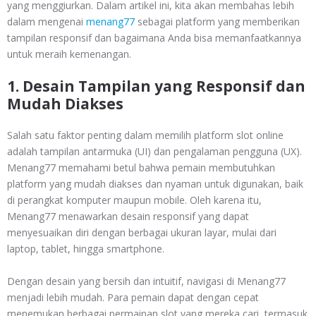
yang menggiurkan. Dalam artikel ini, kita akan membahas lebih
dalam mengenai
menang77
sebagai platform yang memberikan
tampilan responsif dan bagaimana Anda bisa memanfaatkannya
untuk meraih kemenangan.
1. Desain Tampilan yang Responsif dan
Mudah Diakses
Salah satu faktor penting dalam memilih platform slot online
adalah tampilan antarmuka (UI) dan pengalaman pengguna (UX).
Menang77 memahami betul bahwa pemain membutuhkan
platform yang mudah diakses dan nyaman untuk digunakan, baik
di perangkat komputer maupun mobile. Oleh karena itu,
Menang77 menawarkan desain responsif yang dapat
menyesuaikan diri dengan berbagai ukuran layar, mulai dari
laptop, tablet, hingga smartphone.
Dengan desain yang bersih dan intuitif, navigasi di Menang77
menjadi lebih mudah. Para pemain dapat dengan cepat
menemukan berbagai permainan slot yang mereka cari, termasuk