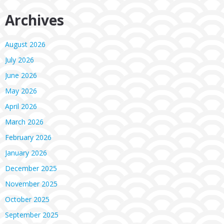
Archives
August 2026
July 2026
June 2026
May 2026
April 2026
March 2026
February 2026
January 2026
December 2025
November 2025
October 2025
September 2025