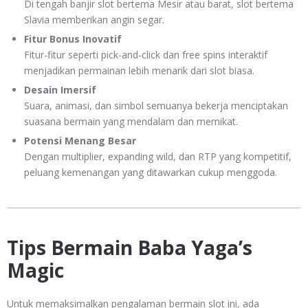
Di tengah banjir slot bertema Mesir atau barat, slot bertema
Slavia memberikan angin segar.
Fitur Bonus Inovatif
Fitur-fitur seperti pick-and-click dan free spins interaktif
menjadikan permainan lebih menarik dari slot biasa.
Desain Imersif
Suara, animasi, dan simbol semuanya bekerja menciptakan
suasana bermain yang mendalam dan memikat.
Potensi Menang Besar
Dengan multiplier, expanding wild, dan RTP yang kompetitif,
peluang kemenangan yang ditawarkan cukup menggoda.
Tips Bermain Baba Yaga’s
Magic
Untuk memaksimalkan pengalaman bermain slot ini, ada