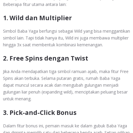
Beberapa fitur utama antara lain:
1.
Wild dan Multiplier
Simbol Baba Yaga berfungsi sebagai Wild yang bisa menggantikan
simbol lain. Tapi tidak hanya itu, Wild ini juga membawa multiplier
hingga 3x saat membentuk kombinasi kemenangan.
2.
Free Spins dengan Twist
Jika Anda mendapatkan tiga simbol ramuan ajaib, maka fitur Free
Spins akan terbuka. Selama putaran gratis, rumah Baba Yaga
dapat muncul secara acak dan mengubah gulungan menjadi
gulungan liar penuh (expanding wild), menciptakan peluang besar
untuk menang.
3.
Pick-and-Click Bonus
Dalam fitur bonus ini, pemain masuk ke dalam gubuk Baba Yaga
dan diminta memilih satu dari beberapa benda ajaib. Setiap pilihan