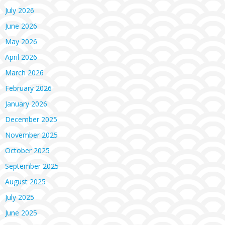
July 2026
June 2026
May 2026
April 2026
March 2026
February 2026
January 2026
December 2025
November 2025
October 2025
September 2025
August 2025
July 2025
June 2025