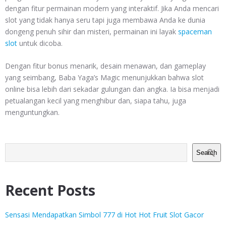
dengan fitur permainan modern yang interaktif. Jika Anda mencari
slot yang tidak hanya seru tapi juga membawa Anda ke dunia
dongeng penuh sihir dan misteri, permainan ini layak
spaceman
slot
untuk dicoba.
Dengan fitur bonus menarik, desain menawan, dan gameplay
yang seimbang, Baba Yaga’s Magic menunjukkan bahwa slot
online bisa lebih dari sekadar gulungan dan angka. Ia bisa menjadi
petualangan kecil yang menghibur dan, siapa tahu, juga
menguntungkan.
Search
Recent Posts
Sensasi Mendapatkan Simbol 777 di Hot Hot Fruit Slot Gacor