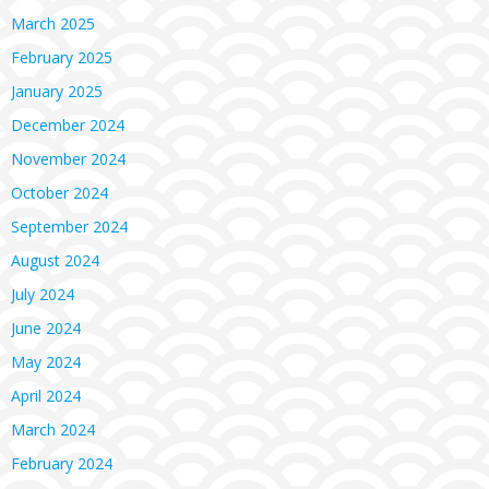
March 2025
February 2025
January 2025
December 2024
November 2024
October 2024
September 2024
August 2024
July 2024
June 2024
May 2024
April 2024
March 2024
February 2024