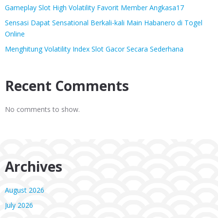
Gameplay Slot High Volatility Favorit Member Angkasa17
Sensasi Dapat Sensational Berkali-kali Main Habanero di Togel
Online
Menghitung Volatility Index Slot Gacor Secara Sederhana
Recent Comments
No comments to show.
Archives
August 2026
July 2026