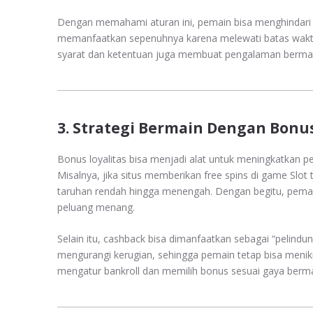
Dengan memahami aturan ini, pemain bisa menghindari 
memanfaatkan sepenuhnya karena melewati batas waktu
syarat dan ketentuan juga membuat pengalaman bermain 
3. Strategi Bermain Dengan Bonus
Bonus loyalitas bisa menjadi alat untuk meningkatkan
Misalnya, jika situs memberikan free spins di game Slo
taruhan rendah hingga menengah. Dengan begitu, pemai
peluang menang.
Selain itu, cashback bisa dimanfaatkan sebagai “pelind
mengurangi kerugian, sehingga pemain tetap bisa menikm
mengatur bankroll dan memilih bonus sesuai gaya berma