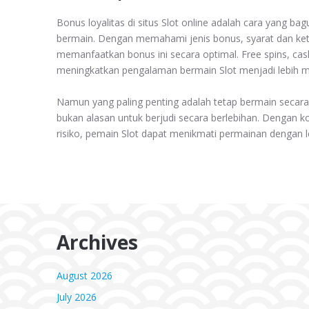
Bonus loyalitas di situs Slot online adalah cara yang 
bermain. Dengan memahami jenis bonus, syarat dan ket
memanfaatkan bonus ini secara optimal. Free spins, ca
meningkatkan pengalaman bermain Slot menjadi lebih
Namun yang paling penting adalah tetap bermain secara 
bukan alasan untuk berjudi secara berlebihan. Dengan 
risiko, pemain Slot dapat menikmati permainan dengan 
Archives
August 2026
July 2026