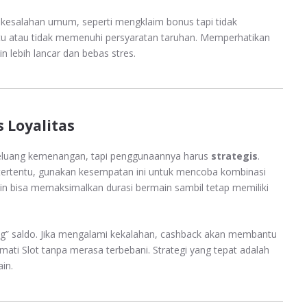
kesalahan umum, seperti mengklaim bonus tapi tidak
 atau tidak memenuhi persyaratan taruhan. Memperhatikan
lebih lancar dan bebas stres.
 Loyalitas
 peluang kemenangan, tapi penggunaannya harus
strategis
.
t tertentu, gunakan kesempatan ini untuk mencoba kombinasi
n bisa memaksimalkan durasi bermain sambil tetap memiliki
ung” saldo. Jika mengalami kekalahan, cashback akan membantu
ati Slot tanpa merasa terbebani. Strategi yang tepat adalah
in.