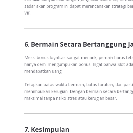
sadar akan program ini dapat merencanakan strategi 
VIP.
6. Bermain Secara Bertanggung 
Meski bonus loyalitas sangat menarik, pemain harus te
hanya demi mengumpulkan bonus. Ingat bahwa Slot adal
mendapatkan uang.
Tetapkan batas waktu bermain, batas taruhan, dan past
menimbulkan kerugian. Dengan bermain secara bertangg
maksimal tanpa risiko stres atau kerugian besar.
7. Kesimpulan