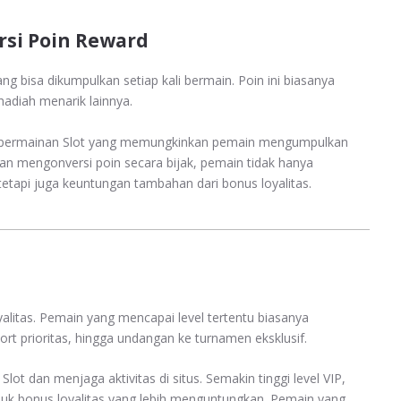
si Poin Reward
ng bisa dikumpulkan setiap kali bermain. Poin ini biasanya
hadiah menarik lainnya.
lih permainan Slot yang memungkinkan pemain mengumpulkan
an mengonversi poin secara bijak, pemain tidak hanya
tapi juga keuntungan tambahan dari bonus loyalitas.
yalitas. Pemain yang mencapai level tertentu biasanya
t prioritas, hingga undangan ke turnamen eksklusif.
lot dan menjaga aktivitas di situs. Semakin tinggi level VIP,
uk bonus loyalitas yang lebih menguntungkan. Pemain yang