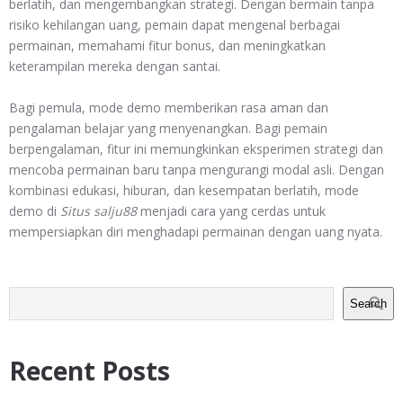
berlatih, dan mengembangkan strategi. Dengan bermain tanpa
risiko kehilangan uang, pemain dapat mengenal berbagai
permainan, memahami fitur bonus, dan meningkatkan
keterampilan mereka dengan santai.
Bagi pemula, mode demo memberikan rasa aman dan
pengalaman belajar yang menyenangkan. Bagi pemain
berpengalaman, fitur ini memungkinkan eksperimen strategi dan
mencoba permainan baru tanpa mengurangi modal asli. Dengan
kombinasi edukasi, hiburan, dan kesempatan berlatih, mode
demo di
Situs salju88
menjadi cara yang cerdas untuk
mempersiapkan diri menghadapi permainan dengan uang nyata.
Search
Recent Posts