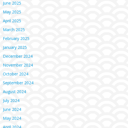
June 2025
May 2025
April 2025
March 2025
February 2025
January 2025
December 2024
November 2024
October 2024
September 2024
August 2024
July 2024
June 2024
May 2024
April 2024