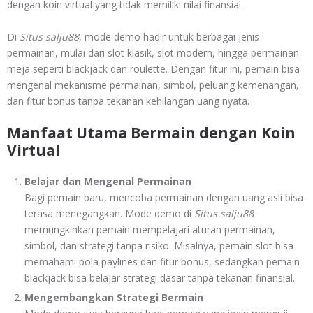
dengan koin virtual yang tidak memiliki nilai finansial.
Di
Situs salju88
, mode demo hadir untuk berbagai jenis
permainan, mulai dari slot klasik, slot modern, hingga permainan
meja seperti blackjack dan roulette. Dengan fitur ini, pemain bisa
mengenal mekanisme permainan, simbol, peluang kemenangan,
dan fitur bonus tanpa tekanan kehilangan uang nyata.
Manfaat Utama Bermain dengan Koin
Virtual
Belajar dan Mengenal Permainan
Bagi pemain baru, mencoba permainan dengan uang asli bisa
terasa menegangkan. Mode demo di
Situs salju88
memungkinkan pemain mempelajari aturan permainan,
simbol, dan strategi tanpa risiko. Misalnya, pemain slot bisa
memahami pola paylines dan fitur bonus, sedangkan pemain
blackjack bisa belajar strategi dasar tanpa tekanan finansial.
Mengembangkan Strategi Bermain