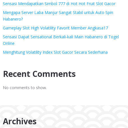
Sensasi Mendapatkan Simbol 777 di Hot Hot Fruit Slot Gacor
Mengapa Server Laba Manjur Sangat Stabil untuk Auto Spin
Habanero?
Gameplay Slot High Volatility Favorit Member Angkasa17
Sensasi Dapat Sensational Berkali-kali Main Habanero di Togel
Online
Menghitung Volatility Index Slot Gacor Secara Sederhana
Recent Comments
No comments to show.
Archives