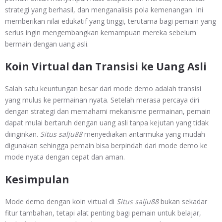
strategi yang berhasil, dan menganalisis pola kemenangan. Ini
memberikan nilai edukatif yang tinggi, terutama bagi pemain yang
serius ingin mengembangkan kemampuan mereka sebelum
bermain dengan uang asli.
Koin Virtual dan Transisi ke Uang Asli
Salah satu keuntungan besar dari mode demo adalah transisi
yang mulus ke permainan nyata. Setelah merasa percaya diri
dengan strategi dan memahami mekanisme permainan, pemain
dapat mulai bertaruh dengan uang asli tanpa kejutan yang tidak
diinginkan.
Situs salju88
menyediakan antarmuka yang mudah
digunakan sehingga pemain bisa berpindah dari mode demo ke
mode nyata dengan cepat dan aman.
Kesimpulan
Mode demo dengan koin virtual di
Situs salju88
bukan sekadar
fitur tambahan, tetapi alat penting bagi pemain untuk belajar,