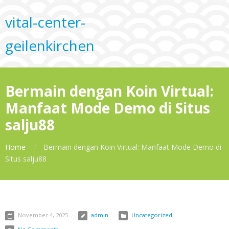
vital-center-
geilenkirchen
Bermain dengan Koin Virtual:
Manfaat Mode Demo di Situs
salju88
Home
Bermain dengan Koin Virtual: Manfaat Mode Demo di
Situs salju88
November 4, 2025
admin
Uncategorized