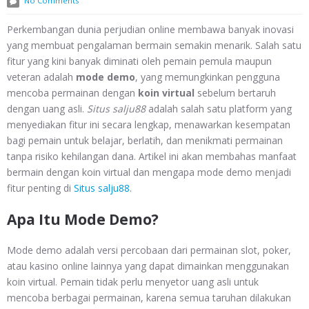
No Comments
Perkembangan dunia perjudian online membawa banyak inovasi
yang membuat pengalaman bermain semakin menarik. Salah satu
fitur yang kini banyak diminati oleh pemain pemula maupun
veteran adalah
mode demo
, yang memungkinkan pengguna
mencoba permainan dengan
koin virtual
sebelum bertaruh
dengan uang asli.
Situs salju88
adalah salah satu platform yang
menyediakan fitur ini secara lengkap, menawarkan kesempatan
bagi pemain untuk belajar, berlatih, dan menikmati permainan
tanpa risiko kehilangan dana. Artikel ini akan membahas manfaat
bermain dengan koin virtual dan mengapa mode demo menjadi
fitur penting di
Situs salju88
.
Apa Itu Mode Demo?
Mode demo adalah versi percobaan dari permainan slot, poker,
atau kasino online lainnya yang dapat dimainkan menggunakan
koin virtual. Pemain tidak perlu menyetor uang asli untuk
mencoba berbagai permainan, karena semua taruhan dilakukan