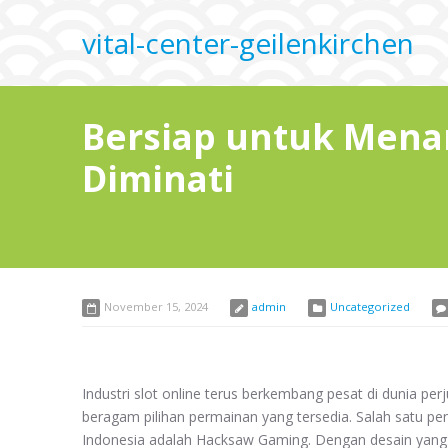
vital-center-geilenkirchen
Bersiap untuk Menan
Diminati
November 15, 2024
admin
Uncategorized
Industri slot online terus berkembang pesat di dunia pe
beragam pilihan permainan yang tersedia. Salah satu p
Indonesia adalah Hacksaw Gaming. Dengan desain yang u