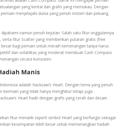
g diminati adalah Cash Compass. Game ini mengajak pemain
petualangan yang kental dan grafis yang memukau. Dengan
emain menjelajahi dunia yang penuh misteri dan peluang
ipahami namun penuh kejutan. Salah satu fitur unggulannya
 serta fitur Scatter yang memberikan putaran gratis (free
bih besar bagi pemain untuk meraih kemenangan tanpa harus
petitif dan volatilitas yang moderat membuat Cash Compass
emenangan secara konsisten.
 Hadiah Manis
n Indonesia adalah Hacksaw’s Heart. Dengan tema yang penuh
 bermain yang tidak hanya menghibur tetapi juga
cksaw’s Heart hadir dengan grafis yang cerah dan desain
kan fitur menarik seperti simbol Heart yang berfungsi sebagai
mberikan kesempatan lebih besar untuk memenangkan hadiah