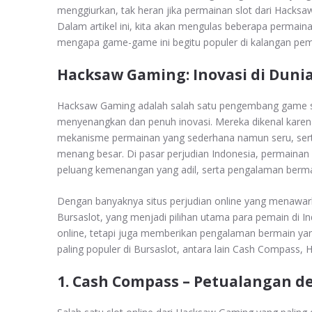
menggiurkan, tak heran jika permainan slot dari Hacksa
Dalam artikel ini, kita akan mengulas beberapa permaina
mengapa game-game ini begitu populer di kalangan pem
Hacksaw Gaming: Inovasi di Dunia
Hacksaw Gaming adalah salah satu pengembang game s
menyenangkan dan penuh inovasi. Mereka dikenal karen
mekanisme permainan yang sederhana namun seru, sert
menang besar. Di pasar perjudian Indonesia, permainan
peluang kemenangan yang adil, serta pengalaman berma
Dengan banyaknya situs perjudian online yang menawar
Bursaslot, yang menjadi pilihan utama para pemain di In
online, tetapi juga memberikan pengalaman bermain ya
paling populer di Bursaslot, antara lain Cash Compass, 
1. Cash Compass – Petualangan 