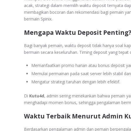
acak, strategi dalam memilih waktu deposit ternyata d
membagikan bocoran dan rekomendasi bagi pemain yang
bermain Spinix.
Mengapa Waktu Deposit Penting
Bagi banyak pemain, waktu deposit tidak hanya soal k
bermain secara keseluruhan. Timing deposit yang tepa
Memanfaatkan promo harian atau bonus deposit yan
Memulai permainan pada saat server lebih stabil dan
Mengatur strategi taruhan dengan lebih efektif.
Di
Kutu4d
, admin sering menekankan bahwa pemain yang
menghadapi momen bonus, sehingga pengalaman bermai
Waktu Terbaik Menurut Admin K
Berdasarkan pengalaman admin dan pemain berpengala