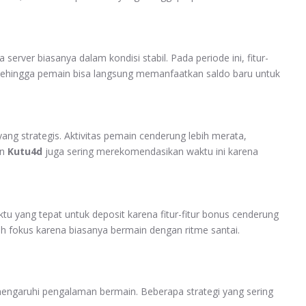
server biasanya dalam kondisi stabil. Pada periode ini, fitur-
, sehingga pemain bisa langsung memanfaatkan saldo baru untuk
yang strategis. Aktivitas pemain cenderung lebih merata,
in
Kutu4d
juga sering merekomendasikan waktu ini karena
 yang tepat untuk deposit karena fitur-fitur bonus cenderung
ih fokus karena biasanya bermain dengan ritme santai.
engaruhi pengalaman bermain. Beberapa strategi yang sering