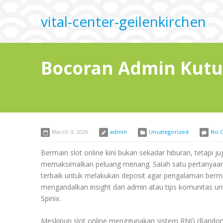
vital-center-geilenkirchen
Bocoran Admin Kutu4
March 9, 2026
admin
Uncategorized
No 
Bermain slot online kini bukan sekadar hiburan, tetapi
memaksimalkan peluang menang. Salah satu pertanyaan 
terbaik untuk melakukan deposit agar pengalaman berma
mengandalkan insight dari admin atau tips komunitas 
Spinix.
Meskipun slot online menggunakan sistem RNG (Random