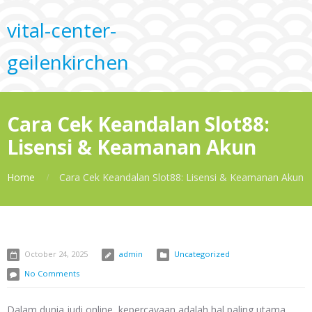
vital-center-
geilenkirchen
Cara Cek Keandalan Slot88:
Lisensi & Keamanan Akun
Home
Cara Cek Keandalan Slot88: Lisensi & Keamanan Akun
October 24, 2025
admin
Uncategorized
No Comments
Dalam dunia judi online, kepercayaan adalah hal paling utama