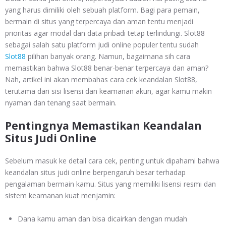
yang harus dimiliki oleh sebuah platform. Bagi para pemain,
bermain di situs yang terpercaya dan aman tentu menjadi
prioritas agar modal dan data pribadi tetap terlindungi. Slot88
sebagai salah satu platform judi online populer tentu sudah
Slot88
pilihan banyak orang. Namun, bagaimana sih cara
memastikan bahwa Slot88 benar-benar terpercaya dan aman?
Nah, artikel ini akan membahas cara cek keandalan Slot88,
terutama dari sisi lisensi dan keamanan akun, agar kamu makin
nyaman dan tenang saat bermain.
Pentingnya Memastikan Keandalan
Situs Judi Online
Sebelum masuk ke detail cara cek, penting untuk dipahami bahwa
keandalan situs judi online berpengaruh besar terhadap
pengalaman bermain kamu. Situs yang memiliki lisensi resmi dan
sistem keamanan kuat menjamin:
Dana kamu aman dan bisa dicairkan dengan mudah