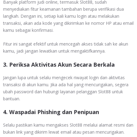
Banyak platform judi online, termasuk Slot88, sudah
menyediakan fitur keamanan tambahan berupa verifikasi dua
langkah. Dengan ini, setiap kali kamu login atau melakukan
transaksi, akan ada kode yang dikirimkan ke nomor HP atau email
kamu sebagai konfirmasi.
Fitur ini sangat efektif untuk mencegah akses tidak sah ke akun
kamu, jadi jangan lewatkan untuk mengaktifkannya.
3. Periksa Aktivitas Akun Secara Berkala
Jangan lupa untuk selalu mengecek riwayat login dan aktivitas
transaksi di akun kamu. Jika ada hal yang mencurigakan, segera
ubah password dan hubungi layanan pelanggan Slot88 untuk
bantuan.
4. Waspadai Phishing dan Penipuan
Selalu pastikan kamu mengakses Slot88 melalui alamat resmi dan
bukan link yang dikirim lewat email atau pesan mencurigakan.