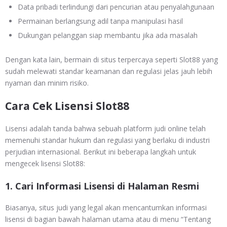
Data pribadi terlindungi dari pencurian atau penyalahgunaan
Permainan berlangsung adil tanpa manipulasi hasil
Dukungan pelanggan siap membantu jika ada masalah
Dengan kata lain, bermain di situs terpercaya seperti Slot88 yang
sudah melewati standar keamanan dan regulasi jelas jauh lebih
nyaman dan minim risiko.
Cara Cek Lisensi Slot88
Lisensi adalah tanda bahwa sebuah platform judi online telah
memenuhi standar hukum dan regulasi yang berlaku di industri
perjudian internasional. Berikut ini beberapa langkah untuk
mengecek lisensi Slot88:
1. Cari Informasi Lisensi di Halaman Resmi
Biasanya, situs judi yang legal akan mencantumkan informasi
lisensi di bagian bawah halaman utama atau di menu “Tentang