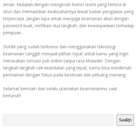
aman. Mulailah dengan mengecek lisensi resmi yang tertera di
situs dan memastikan keabsahannya lewat badan pengawas yang
terpercaya. Jangan lupa untuk menjaga keamanan akun dengan
password kuat, verifikasi dua langkah, dan kewaspadaan terhadap
penipuan.
Slot88 yang sudah terlisensi dan menggunakan teknologi
keamanan canggih menjadi pilihan tepat untuk kamu yang ingin
merasakan sensasi judi online tanpa rasa khawatir. Dengan
langkah-langkah cek keandalan yang tepat, kamu bisa menikmati
permainan dengan fokus pada keseruan dan peluang menang.
Selamat bermain dan selalu utamakan keamananmu saat
bertaruh!
Search