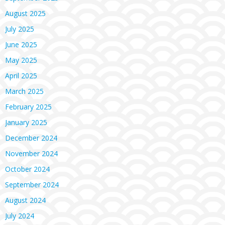
August 2025
July 2025
June 2025
May 2025
April 2025
March 2025
February 2025
January 2025
December 2024
November 2024
October 2024
September 2024
August 2024
July 2024