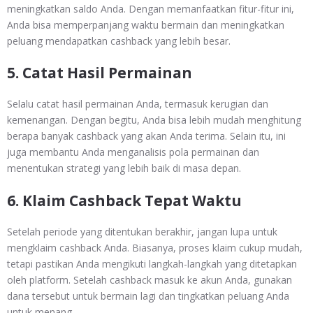
meningkatkan saldo Anda. Dengan memanfaatkan fitur-fitur ini,
Anda bisa memperpanjang waktu bermain dan meningkatkan
peluang mendapatkan cashback yang lebih besar.
5. Catat Hasil Permainan
Selalu catat hasil permainan Anda, termasuk kerugian dan
kemenangan. Dengan begitu, Anda bisa lebih mudah menghitung
berapa banyak cashback yang akan Anda terima. Selain itu, ini
juga membantu Anda menganalisis pola permainan dan
menentukan strategi yang lebih baik di masa depan.
6. Klaim Cashback Tepat Waktu
Setelah periode yang ditentukan berakhir, jangan lupa untuk
mengklaim cashback Anda. Biasanya, proses klaim cukup mudah,
tetapi pastikan Anda mengikuti langkah-langkah yang ditetapkan
oleh platform. Setelah cashback masuk ke akun Anda, gunakan
dana tersebut untuk bermain lagi dan tingkatkan peluang Anda
untuk menang.