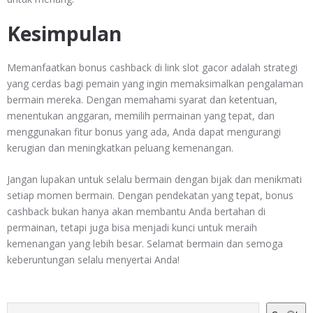
Kesimpulan
Memanfaatkan bonus cashback di link slot gacor adalah strategi
yang cerdas bagi pemain yang ingin memaksimalkan pengalaman
bermain mereka. Dengan memahami syarat dan ketentuan,
menentukan anggaran, memilih permainan yang tepat, dan
menggunakan fitur bonus yang ada, Anda dapat mengurangi
kerugian dan meningkatkan peluang kemenangan.
Jangan lupakan untuk selalu bermain dengan bijak dan menikmati
setiap momen bermain. Dengan pendekatan yang tepat, bonus
cashback bukan hanya akan membantu Anda bertahan di
permainan, tetapi juga bisa menjadi kunci untuk meraih
kemenangan yang lebih besar. Selamat bermain dan semoga
keberuntungan selalu menyertai Anda!