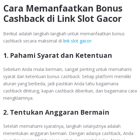
Cara Memanfaatkan Bonus
Cashback di Link Slot Gacor
Berikut adalah langkah-langkah untuk memanfaatkan bonus
cashback secara maksimal di
link slot gacor
:
1. Pahami Syarat dan Ketentuan
Sebelum Anda mulai bermain, sangat penting untuk memahami
syarat dan ketentuan bonus cashback. Setiap platform memiliki
aturan yang berbeda, jadi pastikan Anda tahu bagaimana
cashback dihitung, kapan cashback diberikan, dan bagaimana cara
mengklaimnya.
2. Tentukan Anggaran Bermain
Setelah memahami syaratnya, langkah selanjutnya adalah
menentukan anggaran bermain. Dengan adanya cashback, Anda