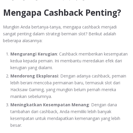
Mengapa Cashback Penting?
Mungkin Anda bertanya-tanya, mengapa cashback menjadi
sangat penting dalam strategi bermain slot? Berikut adalah
beberapa alasannya:
Mengurangi Kerugian
: Cashback memberikan kesempatan
kedua kepada pemain. Ini membantu meredakan efek dari
kerugian yang dialami.
Mendorong Eksplorasi
: Dengan adanya cashback, pemain
lebih berani mencoba permainan baru, termasuk slot dari
Hacksaw Gaming, yang mungkin belum pernah mereka
mainkan sebelumnya.
Meningkatkan Kesempatan Menang
: Dengan dana
tambahan dari cashback, Anda memiliki lebih banyak
kesempatan untuk mendapatkan kemenangan yang lebih
besar.