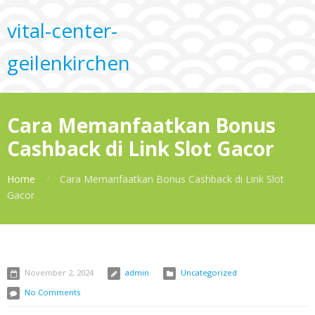
vital-center-
geilenkirchen
Cara Memanfaatkan Bonus
Cashback di Link Slot Gacor
Home
Cara Memanfaatkan Bonus Cashback di Link Slot
Gacor
November 2, 2024
admin
Uncategorized
No Comments