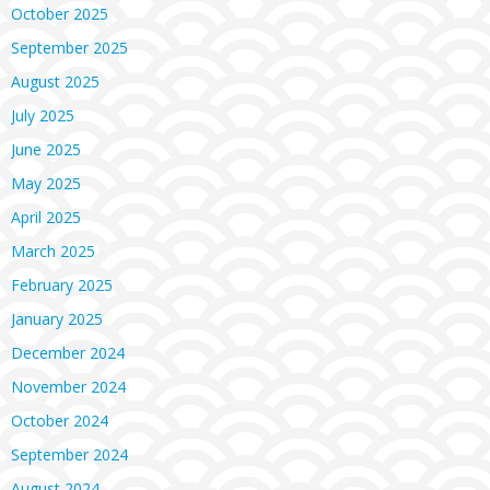
October 2025
September 2025
August 2025
July 2025
June 2025
May 2025
April 2025
March 2025
February 2025
January 2025
December 2024
November 2024
October 2024
September 2024
August 2024