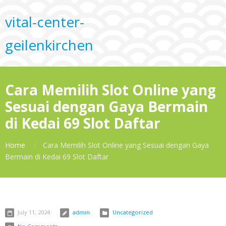
vital-center-
geilenkirchen
Cara Memilih Slot Online yang
Sesuai dengan Gaya Bermain
di Kedai 69 Slot Daftar
Home
Cara Memilih Slot Online yang Sesuai dengan Gaya
Bermain di Kedai 69 Slot Daftar
July 11, 2024
admin
Uncategorized