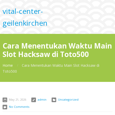
vital-center-
geilenkirchen
Cara Menentukan Waktu Main
Slot Hacksaw di Toto500
Home
Cara Menentukan Waktu Main Slot Hacksaw di
Toto500
May 21, 2026
admin
Uncategorized
No Comments