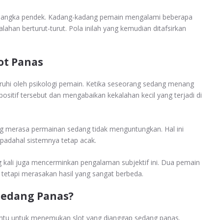
am jangka pendek. Kadang-kadang pemain mengalami beberapa
han berturut-turut. Pola inilah yang kemudian ditafsirkan
ot Panas
aruhi oleh psikologi pemain. Ketika seseorang sedang menang
sitif tersebut dan mengabaikan kekalahan kecil yang terjadi di
ung merasa permainan sedang tidak menguntungkan. Hal ini
padahal sistemnya tetap acak.
ng kali juga mencerminkan pengalaman subjektif ini. Dua pemain
etapi merasakan hasil yang sangat berbeda.
 Sedang Panas?
ntu untuk menemukan slot yang dianggap sedang panas.