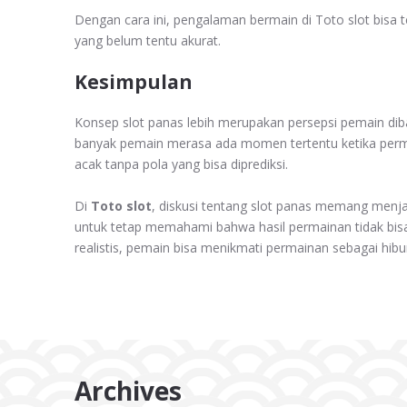
Dengan cara ini, pengalaman bermain di Toto slot bisa
yang belum tentu akurat.
Kesimpulan
Konsep slot panas lebih merupakan persepsi pemain dib
banyak pemain merasa ada momen tertentu ketika perma
acak tanpa pola yang bisa diprediksi.
Di
Toto slot
, diskusi tentang slot panas memang menja
untuk tetap memahami bahwa hasil permainan tidak bisa 
realistis, pemain bisa menikmati permainan sebagai hibu
Archives