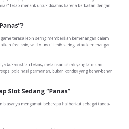
panas” tetap menarik untuk dibahas karena berkaitan dengan
Panas”?
ah game terasa lebih sering memberikan kemenangan dalam
tkan free spin, wild muncul lebih sering, atau kemenangan
ya bukan istilah teknis, melainkan istilah yang lahir dari
ersepsi pola hasil permainan, bukan kondisi yang benar-benar
p Slot Sedang “Panas”
n biasanya mengamati beberapa hal berikut sebagai tanda-