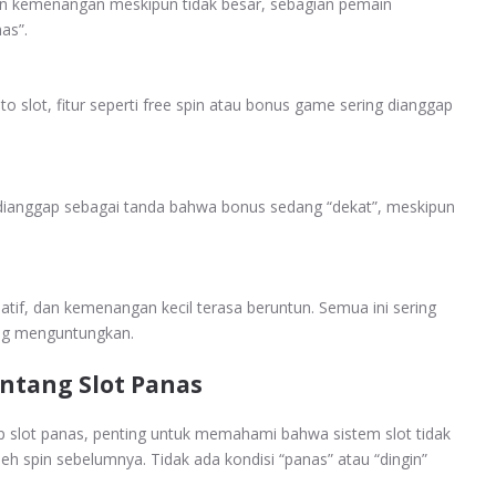
an kemenangan meskipun tidak besar, sebagian pemain
as”.
o slot, fitur seperti free spin atau bonus game sering dianggap
 dianggap sebagai tanda bahwa bonus sedang “dekat”, meskipun
iatif, dan kemenangan kecil terasa beruntun. Semua ini sering
ng menguntungkan.
entang Slot Panas
slot panas, penting untuk memahami bahwa sistem slot tidak
oleh spin sebelumnya. Tidak ada kondisi “panas” atau “dingin”