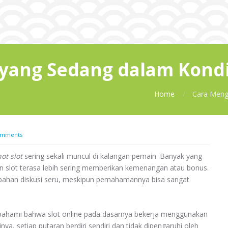
yang Sedang dalam Kondis
Home
Cara Menge
omments
hot slot
sering sekali muncul di kalangan pemain. Banyak yang
 slot terasa lebih sering memberikan kemenangan atau bonus.
di bahan diskusi seru, meskipun pemahamannya bisa sangat
pahami bahwa slot online pada dasarnya bekerja menggunakan
, setiap putaran berdiri sendiri dan tidak dipengaruhi oleh