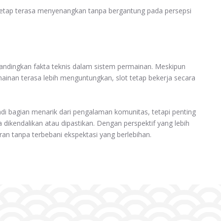
 tetap terasa menyenangkan tanpa bergantung pada persepsi
andingkan fakta teknis dalam sistem permainan. Meskipun
inan terasa lebih menguntungkan, slot tetap bekerja secara
di bagian menarik dari pengalaman komunitas, tetapi penting
dikendalikan atau dipastikan. Dengan perspektif yang lebih
ran tanpa terbebani ekspektasi yang berlebihan.