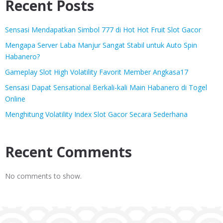
Recent Posts
Sensasi Mendapatkan Simbol 777 di Hot Hot Fruit Slot Gacor
Mengapa Server Laba Manjur Sangat Stabil untuk Auto Spin
Habanero?
Gameplay Slot High Volatility Favorit Member Angkasa17
Sensasi Dapat Sensational Berkali-kali Main Habanero di Togel
Online
Menghitung Volatility Index Slot Gacor Secara Sederhana
Recent Comments
No comments to show.