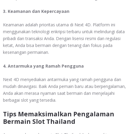
3. Keamanan dan Kepercayaan
Keamanan adalah prioritas utama di Next 4D. Platform ini
menggunakan teknologi enkripsi terbaru untuk melindungi data
pribadi dan transaksi Anda. Dengan lisensi resmi dan regulasi
ketat, Anda bisa bermain dengan tenang dan fokus pada
kesenangan permainan.
4. Antarmuka yang Ramah Pengguna
Next 4D menyediakan antarmuka yang ramah pengguna dan
mudah dinavigasi. Baik Anda pemain baru atau berpengalaman,
Anda akan merasa nyaman saat bermain dan menjelajahi
berbagai slot yang tersedia.
Tips Memaksimalkan Pengalaman
Bermain Slot Thailand