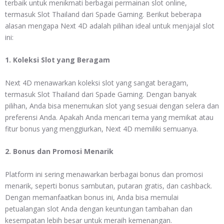
terbaik untuk menikmati berbagai permainan slot online,
termasuk Slot Thailand dari Spade Gaming. Berikut beberapa
alasan mengapa Next 4D adalah pilihan ideal untuk menjajal slot
ini:
1. Koleksi Slot yang Beragam
Next 4D menawarkan koleksi slot yang sangat beragam,
termasuk Slot Thailand dari Spade Gaming. Dengan banyak
pilihan, Anda bisa menemukan slot yang sesuai dengan selera dan
preferensi Anda. Apakah Anda mencari tema yang memikat atau
fitur bonus yang menggiurkan, Next 4D memiliki semuanya.
2. Bonus dan Promosi Menarik
Platform ini sering menawarkan berbagai bonus dan promosi
menarik, seperti bonus sambutan, putaran gratis, dan cashback.
Dengan memanfaatkan bonus ini, Anda bisa memulai
petualangan slot Anda dengan keuntungan tambahan dan
kesempatan lebih besar untuk meraih kemenangan.