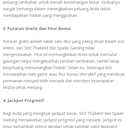
peluang tambahan untuk meraih kemenangan besar. Keduanya
sangat berharga dalam meningkatkan peluang Anda untuk
mendapatkan hadiah yang menggiurkan.
3. Putaran Gratis dan Fitur Bonus
Putaran gratis adalah salah satu fitur yang paling dicari dalam slot
online, dan Slot Thailand dari Spade Gaming tidak
mengecewakan. Fitur ini memungkinkan Anda untuk memutar
gulungan tanpa mengeluarkan taruhan tambahan, sambil tetap
berpeluang memenangkan hadiah. Selain itu, beberapa slot
menawarkan mini-game atau fitur bonus interaktif yang membuat
permainan menjadi lebih menarik dan memberi kesempatan
ekstra untuk menang.
4. Jackpot Progresif
Bagi Anda yang mengejar jackpot besar, Slot Thailand dari Spade
Gaming menawarkan jackpot progresif yang menarik. Jackpot ini
terus bertambah seiring dengan setiap taruhan yang dipasang