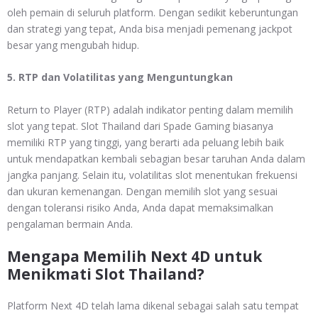
oleh pemain di seluruh platform. Dengan sedikit keberuntungan
dan strategi yang tepat, Anda bisa menjadi pemenang jackpot
besar yang mengubah hidup.
5. RTP dan Volatilitas yang Menguntungkan
Return to Player (RTP) adalah indikator penting dalam memilih
slot yang tepat. Slot Thailand dari Spade Gaming biasanya
memiliki RTP yang tinggi, yang berarti ada peluang lebih baik
untuk mendapatkan kembali sebagian besar taruhan Anda dalam
jangka panjang. Selain itu, volatilitas slot menentukan frekuensi
dan ukuran kemenangan. Dengan memilih slot yang sesuai
dengan toleransi risiko Anda, Anda dapat memaksimalkan
pengalaman bermain Anda.
Mengapa Memilih Next 4D untuk
Menikmati Slot Thailand?
Platform Next 4D telah lama dikenal sebagai salah satu tempat