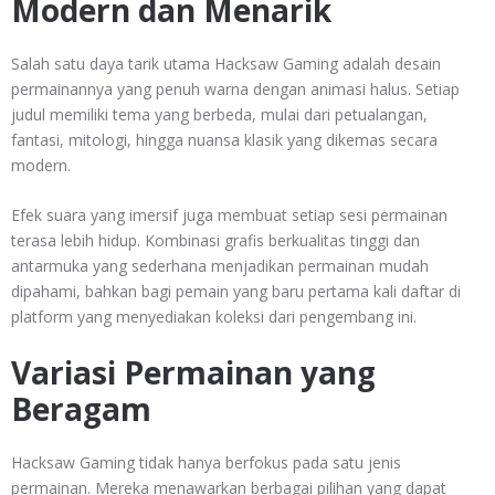
Modern dan Menarik
Salah satu daya tarik utama Hacksaw Gaming adalah desain
permainannya yang penuh warna dengan animasi halus. Setiap
judul memiliki tema yang berbeda, mulai dari petualangan,
fantasi, mitologi, hingga nuansa klasik yang dikemas secara
modern.
Efek suara yang imersif juga membuat setiap sesi permainan
terasa lebih hidup. Kombinasi grafis berkualitas tinggi dan
antarmuka yang sederhana menjadikan permainan mudah
dipahami, bahkan bagi pemain yang baru pertama kali daftar di
platform yang menyediakan koleksi dari pengembang ini.
Variasi Permainan yang
Beragam
Hacksaw Gaming tidak hanya berfokus pada satu jenis
permainan. Mereka menawarkan berbagai pilihan yang dapat