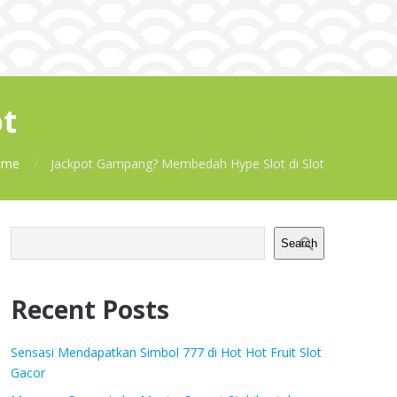
t
ome
Jackpot Gampang? Membedah Hype Slot di Slot
Search
Recent Posts
Sensasi Mendapatkan Simbol 777 di Hot Hot Fruit Slot
Gacor