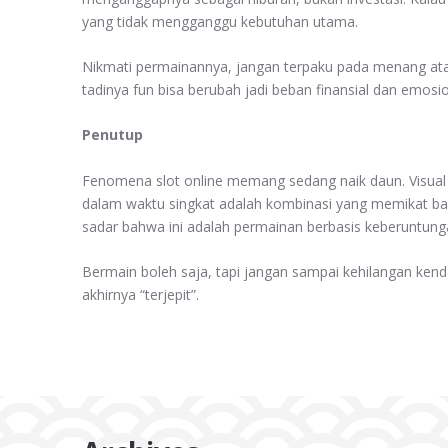
yang tidak mengganggu kebutuhan utama.
Nikmati permainannya, jangan terpaku pada menang ata
tadinya fun bisa berubah jadi beban finansial dan emosio
Penutup
Fenomena slot online memang sedang naik daun. Visual y
dalam waktu singkat adalah kombinasi yang memikat ban
sadar bahwa ini adalah permainan berbasis keberuntungan
Bermain boleh saja, tapi jangan sampai kehilangan kenda
akhirnya “terjepit”.