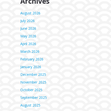
Archives
August 2026
July 2026
June 2026
May 2026
April 2026
March 2026
February 2026
January 2026
December 2025
November 2025
October 2025
September 2025
August 2025