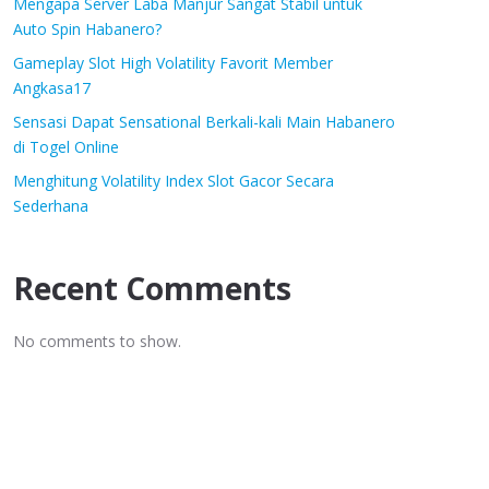
Mengapa Server Laba Manjur Sangat Stabil untuk
Auto Spin Habanero?
Gameplay Slot High Volatility Favorit Member
Angkasa17
Sensasi Dapat Sensational Berkali-kali Main Habanero
di Togel Online
Menghitung Volatility Index Slot Gacor Secara
Sederhana
Recent Comments
No comments to show.