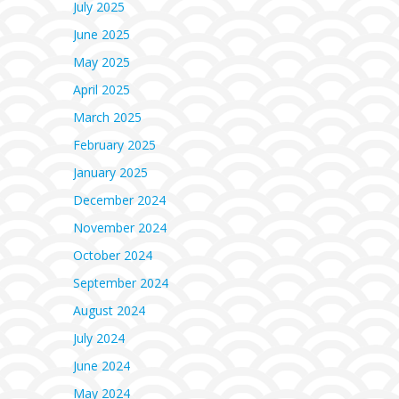
July 2025
June 2025
May 2025
April 2025
March 2025
February 2025
January 2025
December 2024
November 2024
October 2024
September 2024
August 2024
July 2024
June 2024
May 2024