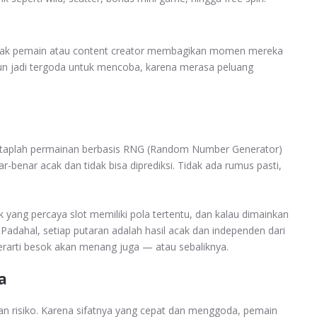
nyak pemain atau content creator membagikan momen mereka
un jadi tergoda untuk mencoba, karena merasa peluang
t tetaplah permainan berbasis RNG (Random Number Generator)
r-benar acak dan tidak bisa diprediksi. Tidak ada rumus pasti,
k yang percaya slot memiliki pola tertentu, dan kalau dimainkan
Padahal, setiap putaran adalah hasil acak dan independen dari
berarti besok akan menang juga — atau sebaliknya.
a
n risiko. Karena sifatnya yang cepat dan menggoda, pemain