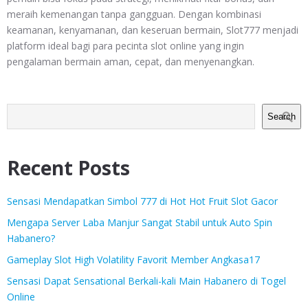
meraih kemenangan tanpa gangguan. Dengan kombinasi
keamanan, kenyamanan, dan keseruan bermain, Slot777 menjadi
platform ideal bagi para pecinta slot online yang ingin
pengalaman bermain aman, cepat, dan menyenangkan.
Search
Recent Posts
Sensasi Mendapatkan Simbol 777 di Hot Hot Fruit Slot Gacor
Mengapa Server Laba Manjur Sangat Stabil untuk Auto Spin
Habanero?
Gameplay Slot High Volatility Favorit Member Angkasa17
Sensasi Dapat Sensational Berkali-kali Main Habanero di Togel
Online