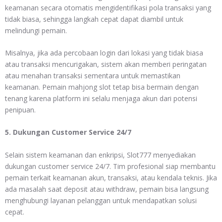
keamanan secara otomatis mengidentifikasi pola transaksi yang
tidak biasa, sehingga langkah cepat dapat diambil untuk
melindungi pemain.
Misalnya, jika ada percobaan login dari lokasi yang tidak biasa
atau transaksi mencurigakan, sistem akan memberi peringatan
atau menahan transaksi sementara untuk memastikan
keamanan. Pemain mahjong slot tetap bisa bermain dengan
tenang karena platform ini selalu menjaga akun dari potensi
penipuan.
5. Dukungan Customer Service 24/7
Selain sistem keamanan dan enkripsi, Slot777 menyediakan
dukungan customer service 24/7. Tim profesional siap membantu
pemain terkait keamanan akun, transaksi, atau kendala teknis. Jika
ada masalah saat deposit atau withdraw, pemain bisa langsung
menghubungi layanan pelanggan untuk mendapatkan solusi
cepat.