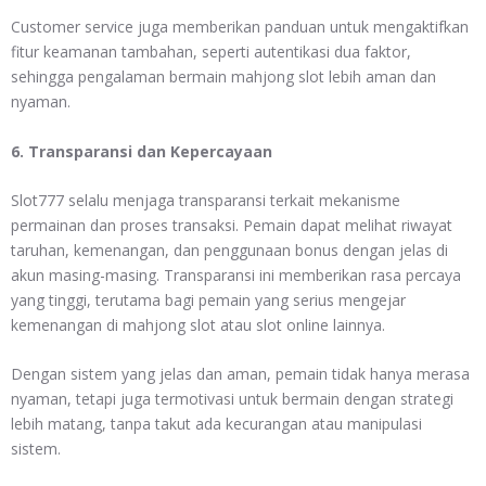
Customer service juga memberikan panduan untuk mengaktifkan
fitur keamanan tambahan, seperti autentikasi dua faktor,
sehingga pengalaman bermain mahjong slot lebih aman dan
nyaman.
6. Transparansi dan Kepercayaan
Slot777 selalu menjaga transparansi terkait mekanisme
permainan dan proses transaksi. Pemain dapat melihat riwayat
taruhan, kemenangan, dan penggunaan bonus dengan jelas di
akun masing-masing. Transparansi ini memberikan rasa percaya
yang tinggi, terutama bagi pemain yang serius mengejar
kemenangan di mahjong slot atau slot online lainnya.
Dengan sistem yang jelas dan aman, pemain tidak hanya merasa
nyaman, tetapi juga termotivasi untuk bermain dengan strategi
lebih matang, tanpa takut ada kecurangan atau manipulasi
sistem.