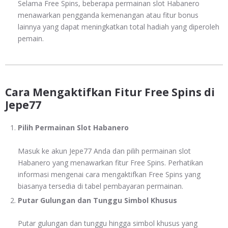
Selama Free Spins, beberapa permainan slot Habanero
menawarkan pengganda kemenangan atau fitur bonus
lainnya yang dapat meningkatkan total hadiah yang diperoleh
pemain.
Cara Mengaktifkan Fitur Free Spins di
Jepe77
Pilih Permainan Slot Habanero
Masuk ke akun Jepe77 Anda dan pilih permainan slot
Habanero yang menawarkan fitur Free Spins. Perhatikan
informasi mengenai cara mengaktifkan Free Spins yang
biasanya tersedia di tabel pembayaran permainan.
Putar Gulungan dan Tunggu Simbol Khusus
Putar gulungan dan tunggu hingga simbol khusus yang