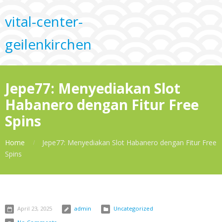
vital-center-
geilenkirchen
Jepe77: Menyediakan Slot
Habanero dengan Fitur Free
Spins
Home
Jepe77: Menyediakan Slot Habanero dengan Fitur Free
Spins
April 23, 2025
admin
Uncategorized