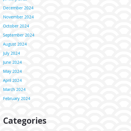
December 2024
November 2024
October 2024
September 2024
August 2024
July 2024
June 2024
May 2024
April 2024
March 2024
February 2024
Categories