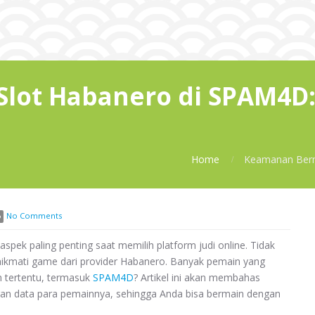
lot Habanero di SPAM4D:
Home
Keamanan Berm
No Comments
aspek paling penting saat memilih platform judi online. Tidak
nikmati game dari provider Habanero. Banyak pemain yang
m tertentu, termasuk
SPAM4D
? Artikel ini akan membahas
 data para pemainnya, sehingga Anda bisa bermain dengan