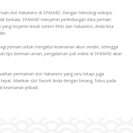
ain slot Habanero di SPAM4D. Dengan teknologi enkripsi
n audit berkala, SPAM4D menjamin perlindungan data pemain
 yang terjamin lewat sistem RNG dari Habanero, Anda bisa
iri.
agi pemain untuk mengatur keamanan akun sendiri, sehingga
uti tips bermain aman, pengalaman judi online di SPAM4D akan
warkan permainan slot Habanero yang seru tetapi juga
pat. Mainkan slot favorit Anda dengan tenang, fokus pada
l keamanan pribadi.