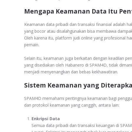
Mengapa Keamanan Data Itu Pen
Keamanan data pribadi dan transaksi finansial adalah ha
yang bocor atau disalahgunakan bisa membawa dampak ser
Oleh karena itu, platform judi online yang profesiona
pemain.
Selain itu, keamanan juga berkaitan dengan keadilan pe
yang disediakan oleh Habanero di SPAM4D, tidak dimani
menjadi menyenangkan dan bebas kekhawatiran.
Sistem Keamanan yang Diterapk
SPAM4D memahami pentingnya keamanan bagi penggunan
dan protokol keamanan yang canggih, antara lain:
Enkripsi Data
Semua data pribadi dan transaksi keuangan di SPAM