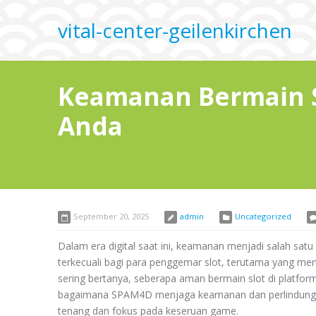
vital-center-geilenkirchen
Keamanan Bermain S
Anda
September 20, 2025
admin
Uncategorized
Dalam era digital saat ini, keamanan menjadi salah satu 
terkecuali bagi para penggemar slot, terutama yang me
sering bertanya, seberapa aman bermain slot di platfor
bagaimana SPAM4D menjaga keamanan dan perlindungan
tenang dan fokus pada keseruan game.