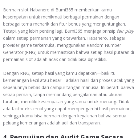
Bermain slot Habanero di Bumi365 memberikan kamu
kesempatan untuk menikmati berbagai permainan dengan
berbagai tema menarik dan fitur bonus yang menguntungkan.
Tetapi, yang lebih penting lagi, Bumi365 menjaga prinsip
fair play
dalam setiap permainan yang ditawarkan. Habanero, sebagai
provider game terkemuka, menggunakan Random Number
Generator (RNG) untuk memastikan bahwa setiap hasil putaran di
permainan slot adalah acak dan tidak bisa diprediksi.
Dengan RNG, setiap hasil yang kamu dapatkan—baik itu
kemenangan kecil atau besar—adalah hasil dari proses acak yang
sepenuhnya bebas dari campur tangan manusia. Ini berarti bahwa
setiap pemain, tanpa memandang pengalaman atau ukuran
taruhan, memiliki kesempatan yang sama untuk menang. Tidak
ada faktor eksternal yang dapat mempengaruhi hasil permainan,
sehingga kamu bisa bermain dengan keyakinan bahwa semua
peluang kemenangan adalah adil dan transparan.
4.
Pengujian dan Audit Game Secara