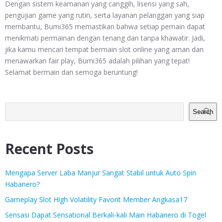
Dengan sistem keamanan yang canggih, lisensi yang sah,
pengujian game yang rutin, serta layanan pelanggan yang siap
membantu, Bumi365 memastikan bahwa setiap pemain dapat
menikmati permainan dengan tenang dan tanpa khawatir. Jadi,
jika kamu mencari tempat bermain slot online yang aman dan
menawarkan fair play, Bumi365 adalah pilihan yang tepat!
Selamat bermain dan semoga beruntung!
Search
Recent Posts
Mengapa Server Laba Manjur Sangat Stabil untuk Auto Spin
Habanero?
Gameplay Slot High Volatility Favorit Member Angkasa17
Sensasi Dapat Sensational Berkali-kali Main Habanero di Togel