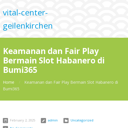
vital-center-
geilenkirchen
Keamanan dan Fair Play
Bermain Slot Habanero di
Bumi365
Home
Keamanan dan Fair Play Bermain Slot Habanero di
Bumi365
February 2, 2025
admin
Uncategorized