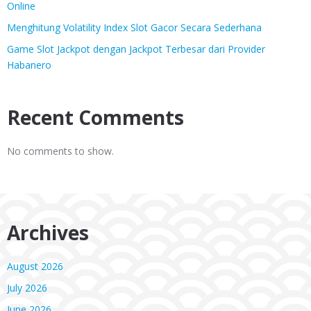
Online
Menghitung Volatility Index Slot Gacor Secara Sederhana
Game Slot Jackpot dengan Jackpot Terbesar dari Provider
Habanero
Recent Comments
No comments to show.
Archives
August 2026
July 2026
June 2026