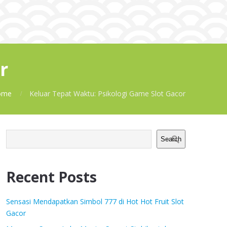
r
ome
Keluar Tepat Waktu: Psikologi Game Slot Gacor
Search
Recent Posts
Sensasi Mendapatkan Simbol 777 di Hot Hot Fruit Slot
Gacor