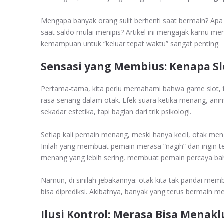
Mengapa banyak orang sulit berhenti saat bermain? A
saat saldo mulai menipis? Artikel ini mengajak kamu men
kemampuan untuk “keluar tepat waktu” sangat penting.
Sensasi yang Membius: Kenapa Slo
Pertama-tama, kita perlu memahami bahwa game slot, 
rasa senang dalam otak. Efek suara ketika menang, ani
sekadar estetika, tapi bagian dari trik psikologi.
Setiap kali pemain menang, meski hanya kecil, otak me
Inilah yang membuat pemain merasa “nagih” dan ingin te
menang yang lebih sering, membuat pemain percaya ba
Namun, di sinilah jebakannya: otak kita tak pandai me
bisa diprediksi. Akibatnya, banyak yang terus bermain 
Ilusi Kontrol: Merasa Bisa Menak