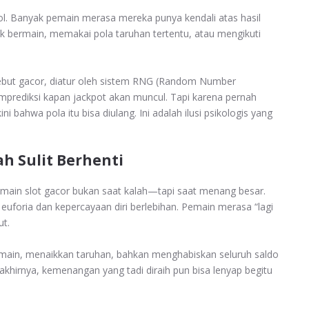
rol. Banyak pemain merasa mereka punya kendali atas hasil
 bermain, memakai pola taruhan tertentu, atau mengikuti
sebut gacor, diatur oleh sistem RNG (Random Number
emprediksi kapan jackpot akan muncul. Tapi karena pernah
 bahwa pola itu bisa diulang. Ini adalah ilusi psikologis yang
h Sulit Berhenti
main slot gacor bukan saat kalah—tapi saat menang besar.
foria dan kepercayaan diri berlebihan. Pemain merasa “lagi
t.
ermain, menaikkan taruhan, bahkan menghabiskan seluruh saldo
 akhirnya, kemenangan yang tadi diraih pun bisa lenyap begitu