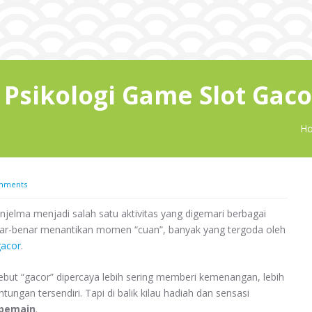
 Psikologi Game Slot Gaco
H
mments
njelma menjadi salah satu aktivitas yang digemari berbagai
nar-benar menantikan momen “cuan”, banyak yang tergoda oleh
gacor
.
sebut “gacor” dipercaya lebih sering memberi kemenangan, lebih
gan tersendiri. Tapi di balik kilau hadiah dan sensasi
 pemain
.