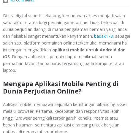
No Comments
Di era digital seperti sekarang, kemudahan akses menjadi salah
satu faktor utama bagi pemain game online. Tidak terkecuali di
dunia perjudian daring, di mana pengalaman bermain yang lancar
dan fleksibel sangat menentukan kenyamanan.
badak178
, sebagai
salah satu platform permainan online terkemuka, memahami hal
ini dengan menghadirkan
aplikasi mobile untuk Android dan
iOS
. Dengan aplikasi ini, pemain dapat menikmati semua
permainan favorit tanpa harus tergantung pada komputer atau
laptop.
Mengapa Aplikasi Mobile Penting di
Dunia Perjudian Online?
Aplikasi mobile membawa sejumlah keuntungan dibanding akses
melalui browser. Pertama, kecepatan dan responsivitas lebih
tinggi. Browser sering kali terpengaruh koneksi internet atau
beban halaman, sementara aplikasi dirancang untuk berjalan
optimal di perangkat smartphone.