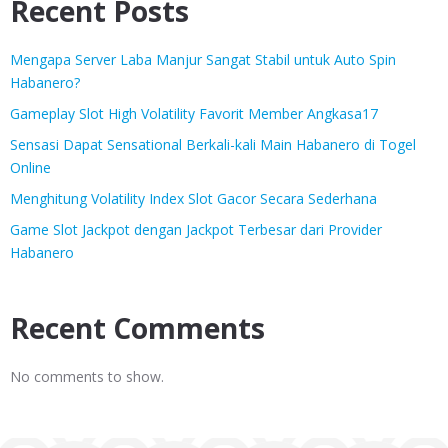
Recent Posts
Mengapa Server Laba Manjur Sangat Stabil untuk Auto Spin
Habanero?
Gameplay Slot High Volatility Favorit Member Angkasa17
Sensasi Dapat Sensational Berkali-kali Main Habanero di Togel
Online
Menghitung Volatility Index Slot Gacor Secara Sederhana
Game Slot Jackpot dengan Jackpot Terbesar dari Provider
Habanero
Recent Comments
No comments to show.