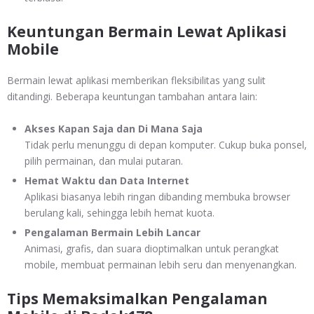
Keuntungan Bermain Lewat Aplikasi
Mobile
Bermain lewat aplikasi memberikan fleksibilitas yang sulit
ditandingi. Beberapa keuntungan tambahan antara lain:
Akses Kapan Saja dan Di Mana Saja
Tidak perlu menunggu di depan komputer. Cukup buka ponsel,
pilih permainan, dan mulai putaran.
Hemat Waktu dan Data Internet
Aplikasi biasanya lebih ringan dibanding membuka browser
berulang kali, sehingga lebih hemat kuota.
Pengalaman Bermain Lebih Lancar
Animasi, grafis, dan suara dioptimalkan untuk perangkat
mobile, membuat permainan lebih seru dan menyenangkan.
Tips Memaksimalkan Pengalaman