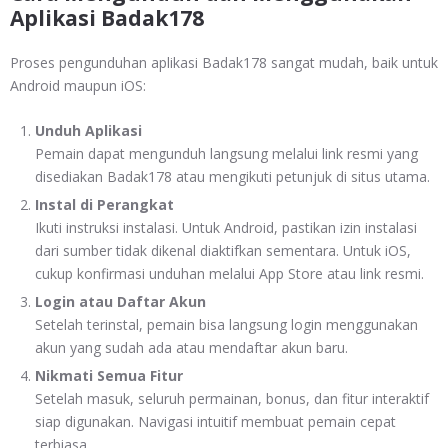
Aplikasi Badak178
Proses pengunduhan aplikasi Badak178 sangat mudah, baik untuk
Android maupun iOS:
Unduh Aplikasi
Pemain dapat mengunduh langsung melalui link resmi yang
disediakan Badak178 atau mengikuti petunjuk di situs utama.
Instal di Perangkat
Ikuti instruksi instalasi. Untuk Android, pastikan izin instalasi
dari sumber tidak dikenal diaktifkan sementara. Untuk iOS,
cukup konfirmasi unduhan melalui App Store atau link resmi.
Login atau Daftar Akun
Setelah terinstal, pemain bisa langsung login menggunakan
akun yang sudah ada atau mendaftar akun baru.
Nikmati Semua Fitur
Setelah masuk, seluruh permainan, bonus, dan fitur interaktif
siap digunakan. Navigasi intuitif membuat pemain cepat
terbiasa.