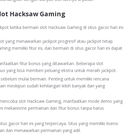
Slot Hacksaw Gaming
ot ketika bermain slot Hacksaw Gaming di situs gacor hari ini:
 slot yang menawarkan jackpot progresif atau jackpot tetap
g memiliki fitur ini, dan bermain di situs gacor hari ini dapat
nfaatkan fitur bonus yang ditawarkan. Beberapa slot
nus yang bisa memberi peluang ekstra untuk meraih jackpot.
 sebelum mulai bermain. Penting untuk memiliki rencana
ain meskipun sudah kehilangan lebih banyak dari yang
li mencoba slot Hacksaw Gaming, manfaatkan mode demo yang
mi mekanisme permainan dan fitur bonus tanpa harus
itus gacor hari ini yang terpercaya. Situs yang memiliki lisensi
 aman dan menawarkan permainan yang adil.