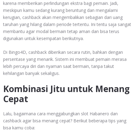
karena memberikan perlindungan ekstra bagi pemain. Jadi,
meskipun kamu sedang kurang beruntung dan mengalami
kerugian, cashback akan mengembalikan sebagian dari uang
taruhan yang hilang dalam periode tertentu. Ini tentu saja sangat
membantu agar modal bermain tetap aman dan bisa terus
digunakan untuk kesempatan berikutnya.
Di Bingo4D, cashback diberikan secara rutin, bahkan dengan
persentase yang menarik. Sistem ini membuat pemain merasa
lebih percaya diri dan nyaman saat bermain, tanpa takut
kehilangan banyak sekaligus.
Kombinasi Jitu untuk Menang
Cepat
Lalu, bagaimana cara menggabungkan slot Habanero dan
cashback agar bisa menang cepat? Berikut beberapa tips yang
bisa kamu coba: