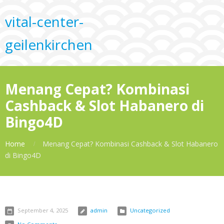
vital-center-
geilenkirchen
Menang Cepat? Kombinasi
Cashback & Slot Habanero di
Bingo4D
Home
Menang Cepat? Kombinasi Cashback & Slot Habanero
di Bingo4D
September 4, 2025
admin
Uncategorized