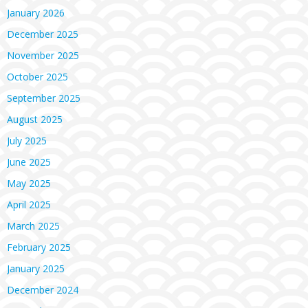
January 2026
December 2025
November 2025
October 2025
September 2025
August 2025
July 2025
June 2025
May 2025
April 2025
March 2025
February 2025
January 2025
December 2024