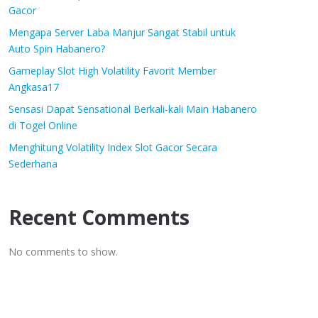
Gacor
Mengapa Server Laba Manjur Sangat Stabil untuk
Auto Spin Habanero?
Gameplay Slot High Volatility Favorit Member
Angkasa17
Sensasi Dapat Sensational Berkali-kali Main Habanero
di Togel Online
Menghitung Volatility Index Slot Gacor Secara
Sederhana
Recent Comments
No comments to show.