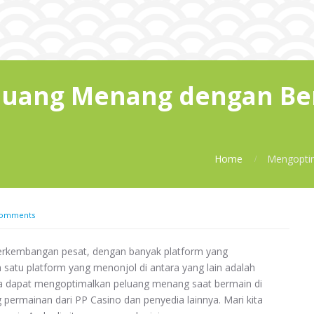
luang Menang dengan Be
Home
Mengoptim
omments
 perkembangan pesat, dengan banyak platform yang
atu platform yang menonjol di antara yang lain adalah
da dapat mengoptimalkan peluang menang saat bermain di
ermainan dari PP Casino dan penyedia lainnya. Mari kita