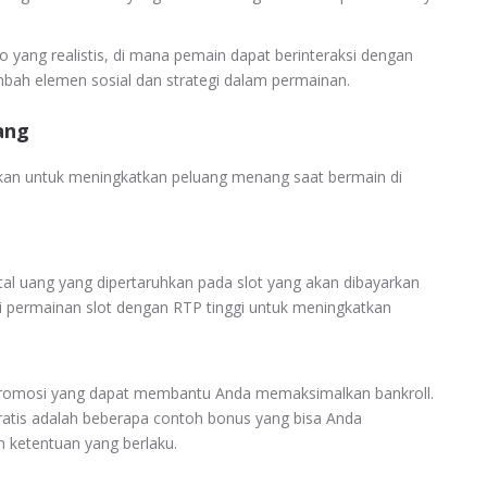
yang realistis, di mana pemain dapat berinteraksi dengan
bah elemen sosial dan strategi dalam permainan.
ang
pkan untuk meningkatkan peluang menang saat bermain di
otal uang yang dipertaruhkan pada slot yang akan dibayarkan
i permainan slot dengan RTP tinggi untuk meningkatkan
romosi yang dapat membantu Anda memaksimalkan bankroll.
ratis adalah beberapa contoh bonus yang bisa Anda
 ketentuan yang berlaku.