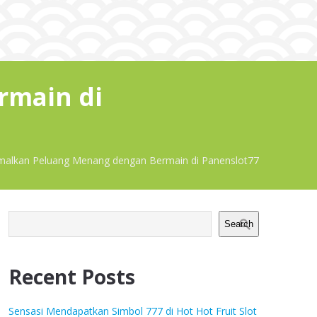
rmain di
alkan Peluang Menang dengan Bermain di Panenslot77
Search
Recent Posts
Sensasi Mendapatkan Simbol 777 di Hot Hot Fruit Slot