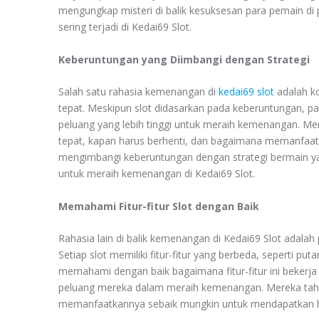
mengungkap misteri di balik kesuksesan para pemain di 
sering terjadi di Kedai69 Slot.
Keberuntungan yang Diimbangi dengan Strategi
Salah satu rahasia kemenangan di
kedai69 slot
adalah ko
tepat. Meskipun slot didasarkan pada keberuntungan, pa
peluang yang lebih tinggi untuk meraih kemenangan. M
tepat, kapan harus berhenti, dan bagaimana memanfaatka
mengimbangi keberuntungan dengan strategi bermain y
untuk meraih kemenangan di Kedai69 Slot.
Memahami Fitur-fitur Slot dengan Baik
Rahasia lain di balik kemenangan di Kedai69 Slot adalah 
Setiap slot memiliki fitur-fitur yang berbeda, seperti pu
memahami dengan baik bagaimana fitur-fitur ini beker
peluang mereka dalam meraih kemenangan. Mereka tahu k
memanfaatkannya sebaik mungkin untuk mendapatkan h