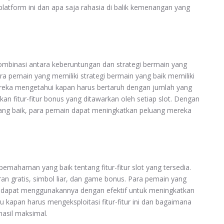
platform ini dan apa saja rahasia di balik kemenangan yang
mbinasi antara keberuntungan dan strategi bermain yang
ra pemain yang memiliki strategi bermain yang baik memiliki
ereka mengetahui kapan harus bertaruh dengan jumlah yang
n fitur-fitur bonus yang ditawarkan oleh setiap slot. Dengan
ang baik, para pemain dapat meningkatkan peluang mereka
pemahaman yang baik tentang fitur-fitur slot yang tersedia.
taran gratis, simbol liar, dan game bonus. Para pemain yang
ja dapat menggunakannya dengan efektif untuk meningkatkan
apan harus mengeksploitasi fitur-fitur ini dan bagaimana
asil maksimal.