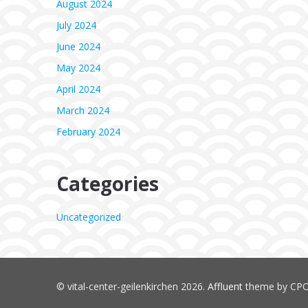
August 2024
July 2024
June 2024
May 2024
April 2024
March 2024
February 2024
Categories
Uncategorized
© vital-center-geilenkirchen 2026.
Affluent
theme by CP