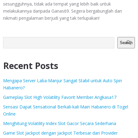
sesungguhnya, tidak ada tempat yang lebih baik untuk
melakukannya daripada Ganas69. Segera bergabunglah dan
nikmati pengalaman berjudi yang tak terlupakan!
Search
Recent Posts
Mengapa Server Laba Manjur Sangat Stabil untuk Auto Spin
Habanero?
Gameplay Slot High Volatility Favorit Member Angkasa17
Sensasi Dapat Sensational Berkali-kali Main Habanero di Togel
Online
Menghitung Volatility Index Slot Gacor Secara Sederhana
Game Slot Jackpot dengan Jackpot Terbesar dari Provider