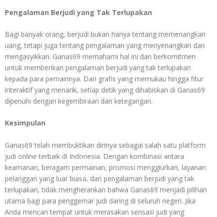
Pengalaman Berjudi yang Tak Terlupakan
Bagi banyak orang, berjudi bukan hanya tentang memenangkan
uang, tetapi juga tentang pengalaman yang menyenangkan dan
mengasyikkan. Ganas69 memahami hal ini dan berkomitmen
untuk memberikan pengalaman berjudi yang tak terlupakan
kepada para pemainnya. Dari grafis yang memukau hingga fitur
interaktif yang menarik, setiap detik yang dihabiskan di Ganas69
dipenuhi dengan kegembiraan dan ketegangan.
Kesimpulan
Ganas69 telah membuktikan dirinya sebagai salah satu platform
judi online terbaik di Indonesia. Dengan kombinasi antara
keamanan, beragam permainan, promosi menggiurkan, layanan
pelanggan yang luar biasa, dan pengalaman berjudi yang tak
terlupakan, tidak mengherankan bahwa Ganas69 menjadi pilihan
utama bagi para penggemar judi daring di seluruh negeri. Jika
Anda mencari tempat untuk merasakan sensasi judi yang