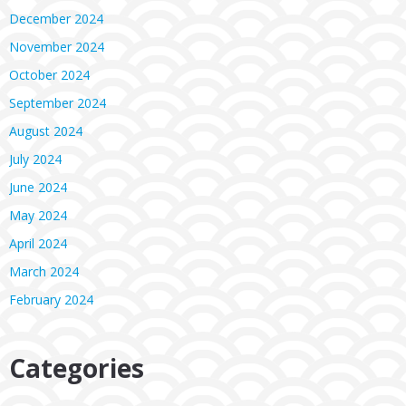
December 2024
November 2024
October 2024
September 2024
August 2024
July 2024
June 2024
May 2024
April 2024
March 2024
February 2024
Categories