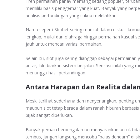
Tren permainan parlay memang sedang populer, terutama 
memiliki basis penggemar yang kuat. Banyak yang berpe
analisis pertandingan yang cukup melelahkan.
Nama seperti
Sbobet
sering muncul dalam diskusi komun
lengkap, mulai dari olahraga hingga permainan kasual sep
jauh untuk mencari variasi permainan.
Selain itu, slot juga sering dianggap sebagai permaina
putar, lalu biarkan sistem berjalan. Sensasi inilah yan
menunggu hasil pertandingan.
Antara Harapan dan Realita dal
Meski terlihat sederhana dan menyenangkan, penting unt
maupun slot tetap berada dalam ranah hiburan berbasis p
bijak sangat diperlukan.
Banyak pemain berpengalaman menyarankan untuk tidak 
tembus, jangan langsung mencoba “balas dendam” di slo