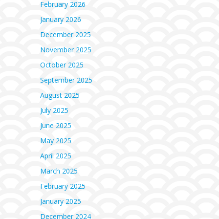
February 2026
January 2026
December 2025
November 2025
October 2025
September 2025
August 2025
July 2025
June 2025
May 2025
April 2025
March 2025
February 2025
January 2025
December 2024