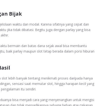
an Bijak
gelolaan waktu dan modal. Karena sifatnya yang cepat dan
tu jika tidak dibatasi. Begitu juga dengan parlay yang bisa
akhir.
 waktu bermain dan batas dana sejak awal bisa membantu
, baik parlay maupun slot tetap berada dalam porsi hiburan
asil
n slot lebih banyak tentang menikmati proses daripada hanya
ingan, sensasi saat memutar slot, hingga harapan kecil yang
pengalaman itu sendiri.
keduanya bisa menjadi cara yang menyenangkan untuk mengisi
atasan dan tidak menjadikannya sebagai beban atau tekanan.