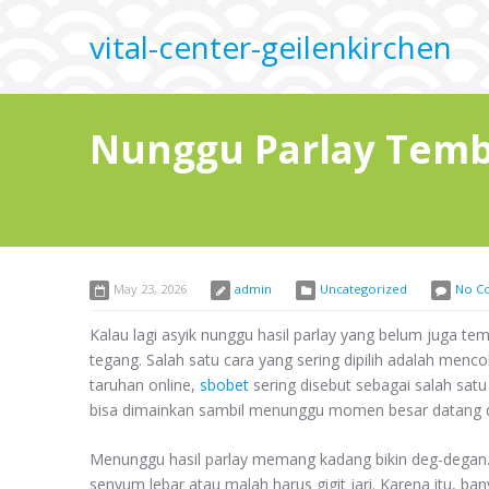
vital-center-geilenkirchen
Nunggu Parlay Tembu
May 23, 2026
admin
Uncategorized
No C
Kalau lagi asyik nunggu hasil parlay yang belum juga tem
tegang. Salah satu cara yang sering dipilih adalah menc
taruhan online,
sbobet
sering disebut sebagai salah sat
bisa dimainkan sambil menunggu momen besar datang dar
Menunggu hasil parlay memang kadang bikin deg-degan. 
senyum lebar atau malah harus gigit jari. Karena itu, 