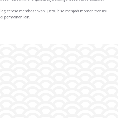
lagi terasa membosankan. Justru bisa menjadi momen transisi
i permainan lain.