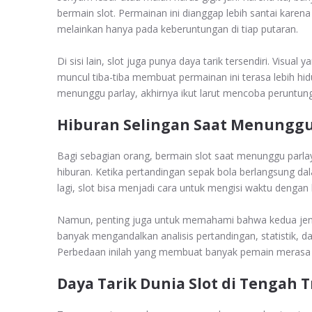
bermain slot. Permainan ini dianggap lebih santai karen
melainkan hanya pada keberuntungan di tiap putaran.
Di sisi lain, slot juga punya daya tarik tersendiri. Visua
muncul tiba-tiba membuat permainan ini terasa lebih hi
menunggu parlay, akhirnya ikut larut mencoba peruntunga
Hiburan Selingan Saat Menunggu
Bagi sebagian orang, bermain slot saat menunggu parla
hiburan. Ketika pertandingan sepak bola berlangsung d
lagi, slot bisa menjadi cara untuk mengisi waktu dengan l
Namun, penting juga untuk memahami bahwa kedua jenis 
banyak mengandalkan analisis pertandingan, statistik, dan
Perbedaan inilah yang membuat banyak pemain merasa ke
Daya Tarik Dunia Slot di Tengah T