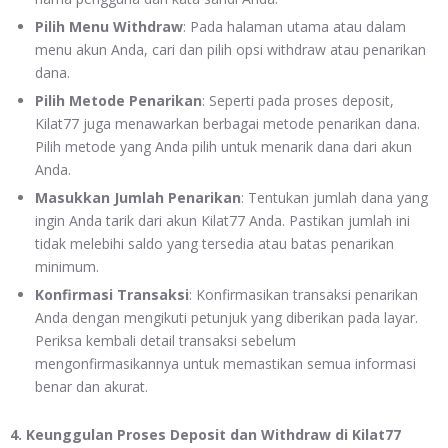
Pilih Menu Withdraw
: Pada halaman utama atau dalam
menu akun Anda, cari dan pilih opsi withdraw atau penarikan
dana.
Pilih Metode Penarikan
: Seperti pada proses deposit,
Kilat77 juga menawarkan berbagai metode penarikan dana.
Pilih metode yang Anda pilih untuk menarik dana dari akun
Anda.
Masukkan Jumlah Penarikan
: Tentukan jumlah dana yang
ingin Anda tarik dari akun Kilat77 Anda. Pastikan jumlah ini
tidak melebihi saldo yang tersedia atau batas penarikan
minimum.
Konfirmasi Transaksi
: Konfirmasikan transaksi penarikan
Anda dengan mengikuti petunjuk yang diberikan pada layar.
Periksa kembali detail transaksi sebelum
mengonfirmasikannya untuk memastikan semua informasi
benar dan akurat.
4. Keunggulan Proses Deposit dan Withdraw di Kilat77