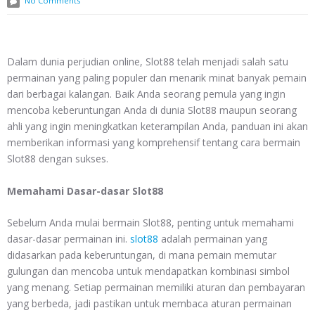
No Comments
Dalam dunia perjudian online, Slot88 telah menjadi salah satu
permainan yang paling populer dan menarik minat banyak pemain
dari berbagai kalangan. Baik Anda seorang pemula yang ingin
mencoba keberuntungan Anda di dunia Slot88 maupun seorang
ahli yang ingin meningkatkan keterampilan Anda, panduan ini akan
memberikan informasi yang komprehensif tentang cara bermain
Slot88 dengan sukses.
Memahami Dasar-dasar Slot88
Sebelum Anda mulai bermain Slot88, penting untuk memahami
dasar-dasar permainan ini.
slot88
adalah permainan yang
didasarkan pada keberuntungan, di mana pemain memutar
gulungan dan mencoba untuk mendapatkan kombinasi simbol
yang menang. Setiap permainan memiliki aturan dan pembayaran
yang berbeda, jadi pastikan untuk membaca aturan permainan