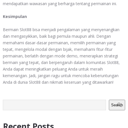
mendapatkan wawasan yang berharga tentang permainan ini.
Kesimpulan
Bermain Slot88 bisa menjadi pengalaman yang menyenangkan
dan mengasyikkan, baik bagi pemula maupun ahli. Dengan
memahami dasar-dasar permainan, memilih permainan yang
tepat, mengelola modal dengan bijak, memahami fitur-fitur
permainan, berlatih dengan mode demo, menerapkan strategi
bermain yang tepat, dan berpengaruh dalam komunitas Slot88,
Anda dapat meningkatkan peluang Anda untuk meraih
kemenangan. Jadi, jangan ragu untuk mencoba keberuntungan
Anda di dunia Slot88 dan nikmati keseruan yang ditawarkan!
Search
Recent Posts