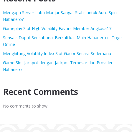
Mengapa Server Laba Manjur Sangat Stabil untuk Auto Spin
Habanero?
Gameplay Slot High Volatility Favorit Member Angkasa17
Sensasi Dapat Sensational Berkali-kali Main Habanero di Togel
Online
Menghitung Volatility Index Slot Gacor Secara Sederhana
Game Slot Jackpot dengan Jackpot Terbesar dari Provider
Habanero
Recent Comments
No comments to show.