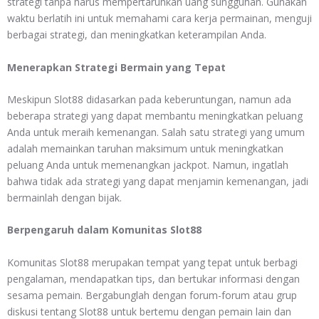
strategi tanpa harus mempertaruhkan uang sungguhan. Gunakan
waktu berlatih ini untuk memahami cara kerja permainan, menguji
berbagai strategi, dan meningkatkan keterampilan Anda.
Menerapkan Strategi Bermain yang Tepat
Meskipun Slot88 didasarkan pada keberuntungan, namun ada
beberapa strategi yang dapat membantu meningkatkan peluang
Anda untuk meraih kemenangan. Salah satu strategi yang umum
adalah memainkan taruhan maksimum untuk meningkatkan
peluang Anda untuk memenangkan jackpot. Namun, ingatlah
bahwa tidak ada strategi yang dapat menjamin kemenangan, jadi
bermainlah dengan bijak.
Berpengaruh dalam Komunitas Slot88
Komunitas Slot88 merupakan tempat yang tepat untuk berbagi
pengalaman, mendapatkan tips, dan bertukar informasi dengan
sesama pemain. Bergabunglah dengan forum-forum atau grup
diskusi tentang Slot88 untuk bertemu dengan pemain lain dan