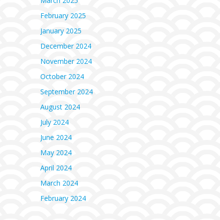
March 2025
February 2025
January 2025
December 2024
November 2024
October 2024
September 2024
August 2024
July 2024
June 2024
May 2024
April 2024
March 2024
February 2024