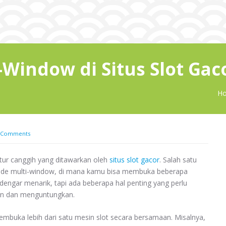
Window di Situs Slot Gac
H
 Comments
itur canggih yang ditawarkan oleh
situs slot gacor
. Salah satu
mode multi-window, di mana kamu bisa membuka beberapa
rdengar menarik, tapi ada beberapa hal penting yang perlu
an dan menguntungkan.
buka lebih dari satu mesin slot secara bersamaan. Misalnya,