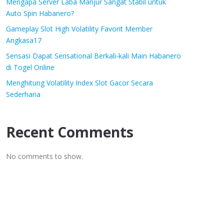
Mengapa Server Laba Manjur Sangat Stabil untuk
Auto Spin Habanero?
Gameplay Slot High Volatility Favorit Member
Angkasa17
Sensasi Dapat Sensational Berkali-kali Main Habanero
di Togel Online
Menghitung Volatility Index Slot Gacor Secara
Sederhana
Recent Comments
No comments to show.