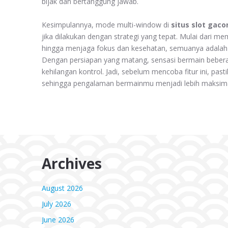
bijak dan bertanggung jawab.
Kesimpulannya, mode multi-window di
situs slot gaco
jika dilakukan dengan strategi yang tepat. Mulai dari m
hingga menjaga fokus dan kesehatan, semuanya adalah
Dengan persiapan yang matang, sensasi bermain bebe
kehilangan kontrol. Jadi, sebelum mencoba fitur ini, pa
sehingga pengalaman bermainmu menjadi lebih maksima
Archives
August 2026
July 2026
June 2026