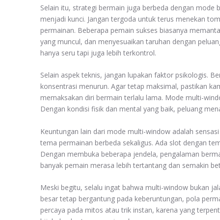
Selain itu, strategi bermain juga berbeda dengan mode 
menjadi kunci. Jangan tergoda untuk terus menekan to
permainan. Beberapa pemain sukses biasanya memantau 
yang muncul, dan menyesuaikan taruhan dengan peluang
hanya seru tapi juga lebih terkontrol.
Selain aspek teknis, jangan lupakan faktor psikologis. 
konsentrasi menurun. Agar tetap maksimal, pastikan kam
memaksakan diri bermain terlalu lama. Mode multi-win
Dengan kondisi fisik dan mental yang baik, peluang mena
Keuntungan lain dari mode multi-window adalah sensas
tema permainan berbeda sekaligus. Ada slot dengan tem
Dengan membuka beberapa jendela, pengalaman bermain 
banyak pemain merasa lebih tertantang dan semakin be
Meski begitu, selalu ingat bahwa multi-window bukan j
besar tetap bergantung pada keberuntungan, pola permai
percaya pada mitos atau trik instan, karena yang terp