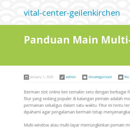
vital-center-geilenkirchen
Panduan Main Multi-
January 1, 2026
admin
Uncategorized
No
Bermain slot online kini semakin seru dengan berbagai f
fitur yang sedang populer di kalangan pemain adalah 
permainan sekaligus dalam satu waktu. Fitur ini tentu te
dipahami agar pengalaman bermain tetap menyenangk
Multi-window atau multi-layar memungkinkan pemain mem