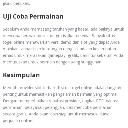
jika diperlukan.
Uji Coba Permainan
Sebelum Anda memasang taruhan yang besar, ada baiknya untuk
mencoba permainan secara gratis jika tersedia. Banyak situs
togel online menawarkan versi demo dari slot yang dapat Anda
mainkan tanpa risiko kehilangan uang. Ini adalah kesempatan
emas untuk merasakan gameplay, grafik, dan fitur sebelum Anda
memutuskan untuk bermain dengan uang sungguhan.
Kesimpulan
Memilih provider slot terbaik di situs togel online adalah langkah
penting untuk memastikan pengalaman bermain yang optimal.
Dengan memperhatikan reputasi provider, tingkat RTP, variasi
permainan, pelayanan pelanggan, dan mencoba permainan
secara gratis, Anda akan lebih siap untuk memasuki dunia
perjudian online.