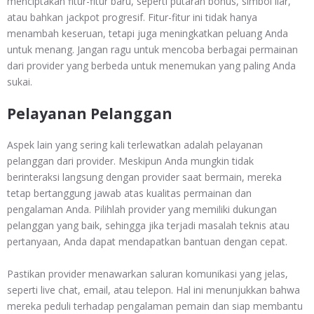
menciptakan fitur-fitur baru, seperti putaran bonus, simbol liar,
atau bahkan jackpot progresif. Fitur-fitur ini tidak hanya
menambah keseruan, tetapi juga meningkatkan peluang Anda
untuk menang. Jangan ragu untuk mencoba berbagai permainan
dari provider yang berbeda untuk menemukan yang paling Anda
sukai.
Pelayanan Pelanggan
Aspek lain yang sering kali terlewatkan adalah pelayanan
pelanggan dari provider. Meskipun Anda mungkin tidak
berinteraksi langsung dengan provider saat bermain, mereka
tetap bertanggung jawab atas kualitas permainan dan
pengalaman Anda. Pilihlah provider yang memiliki dukungan
pelanggan yang baik, sehingga jika terjadi masalah teknis atau
pertanyaan, Anda dapat mendapatkan bantuan dengan cepat.
Pastikan provider menawarkan saluran komunikasi yang jelas,
seperti live chat, email, atau telepon. Hal ini menunjukkan bahwa
mereka peduli terhadap pengalaman pemain dan siap membantu