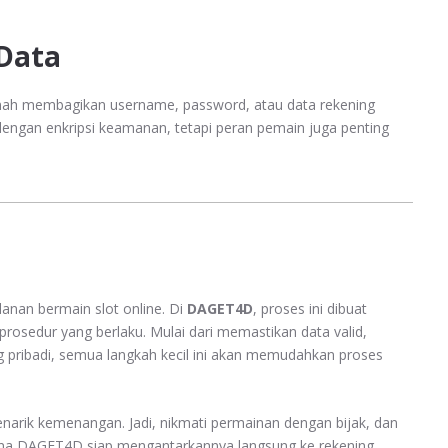
Data
ernah membagikan username, password, atau data rekening
engan enkripsi keamanan, tetapi peran pemain juga penting
anan bermain slot online. Di
DAGET4D
, proses ini dibuat
rosedur yang berlaku. Mulai dari memastikan data valid,
pribadi, semua langkah kecil ini akan memudahkan proses
enarik kemenangan. Jadi, nikmati permainan dengan bijak, dan
rena DAGET4D siap mengantarkannya langsung ke rekening