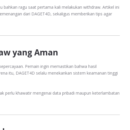
bahkan ragu saat pertama kali melakukan withdraw. Artikel ini
emenangan dari DAGET4D, sekaligus memberikan tips agar
raw yang Aman
 kepercayaan. Pemain ingin memastikan bahwa hasil
ena itu, DAGET4D selalu menekankan sistem keamanan tinggi
dak perlu khawatir mengenai data pribadi maupun keterlambatan