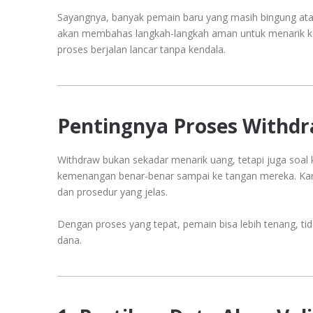
Sayangnya, banyak pemain baru yang masih bingung atau 
akan membahas langkah-langkah aman untuk menarik k
proses berjalan lancar tanpa kendala.
Pentingnya Proses Withd
Withdraw bukan sekadar menarik uang, tetapi juga soal
kemenangan benar-benar sampai ke tangan mereka. Kar
dan prosedur yang jelas.
Dengan proses yang tepat, pemain bisa lebih tenang, ti
dana.