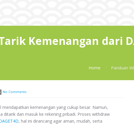
Tarik Kemenangan dari 
Home
Panduan Wi
No Comments
asil mendapatkan kemenangan yang cukup besar. Namun,
a ditarik dan masuk ke rekening pribadi. Proses withdraw
DAGET4D
, hal ini dirancang agar aman, mudah, serta