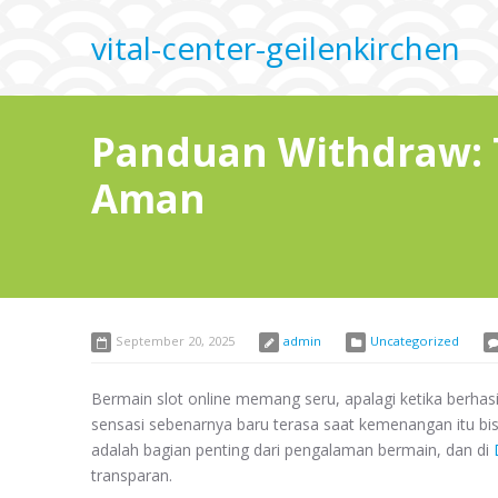
vital-center-geilenkirchen
Panduan Withdraw: 
Aman
September 20, 2025
admin
Uncategorized
Bermain slot online memang seru, apalagi ketika berh
sensasi sebenarnya baru terasa saat kemenangan itu bis
adalah bagian penting dari pengalaman bermain, dan di
transparan.