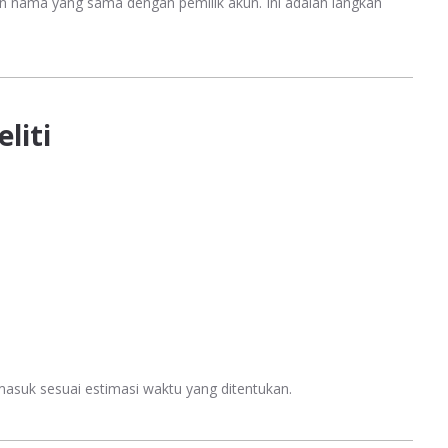
n nama yang sama dengan pemilik akun. Ini adalah langkah
liti
masuk sesuai estimasi waktu yang ditentukan.