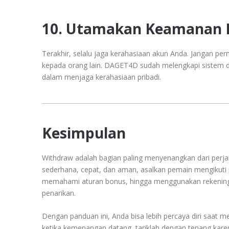
10. Utamakan Keamanan 
Terakhir, selalu jaga kerahasiaan akun Anda. Jangan p
kepada orang lain. DAGET4D sudah melengkapi sistem d
dalam menjaga kerahasiaan pribadi.
Kesimpulan
Withdraw adalah bagian paling menyenangkan dari perjal
sederhana, cepat, dan aman, asalkan pemain mengikuti p
memahami aturan bonus, hingga menggunakan rekening 
penarikan.
Dengan panduan ini, Anda bisa lebih percaya diri saat m
ketika kemenangan datang, tariklah dengan tenang ka