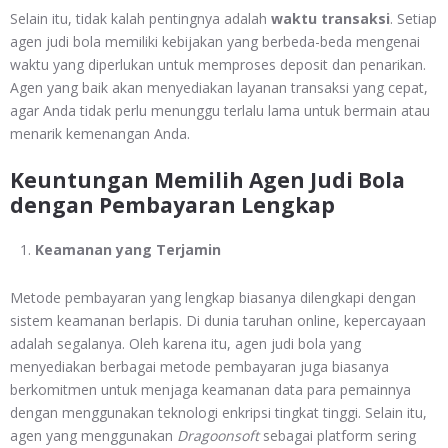
Selain itu, tidak kalah pentingnya adalah
waktu transaksi
. Setiap
agen judi bola memiliki kebijakan yang berbeda-beda mengenai
waktu yang diperlukan untuk memproses deposit dan penarikan.
Agen yang baik akan menyediakan layanan transaksi yang cepat,
agar Anda tidak perlu menunggu terlalu lama untuk bermain atau
menarik kemenangan Anda.
Keuntungan Memilih Agen Judi Bola
dengan Pembayaran Lengkap
Keamanan yang Terjamin
Metode pembayaran yang lengkap biasanya dilengkapi dengan
sistem keamanan berlapis. Di dunia taruhan online, kepercayaan
adalah segalanya. Oleh karena itu, agen judi bola yang
menyediakan berbagai metode pembayaran juga biasanya
berkomitmen untuk menjaga keamanan data para pemainnya
dengan menggunakan teknologi enkripsi tingkat tinggi. Selain itu,
agen yang menggunakan
Dragoonsoft
sebagai platform sering