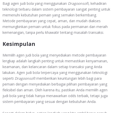
Bagi agen judi bola yang menggunakan
Dragoonsoft
, kehadiran
teknologi terbaru dalam sistem pembayaran sangat penting untuk
memenuhi kebutuhan pemain yang semakin berkembang.
Metode pembayaran yang cepat, aman, dan mudah diakses
memungkinkan pemain untuk fokus pada permainan dan meraih
kemenangan, tanpa perlu khawatir tentang masalah transaksi.
Kesimpulan
Memilih agen judi bola yang menyediakan metode pembayaran
lengkap adalah langkah penting untuk memastikan kenyamanan,
keamanan, dan kelancaran dalam setiap transaksi yang Anda
lakukan. Agen judi bola terpercaya yang menggunakan teknologi
seperti
Dragoonsoft
memberikan keuntungan lebih bagi para
pemain dengan menyediakan berbagai pilihan pembayaran yang
fleksibel dan aman. Oleh karena itu, pastikan Anda memilih agen
judi bola yang tidak hanya menawarkan odds terbaik, tetapi juga
sistem pembayaran yang sesuai dengan kebutuhan Anda.