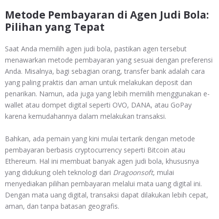
Metode Pembayaran di Agen Judi Bola:
Pilihan yang Tepat
Saat Anda memilih agen judi bola, pastikan agen tersebut
menawarkan metode pembayaran yang sesuai dengan preferensi
Anda. Misalnya, bagi sebagian orang, transfer bank adalah cara
yang paling praktis dan aman untuk melakukan deposit dan
penarikan. Namun, ada juga yang lebih memilih menggunakan e-
wallet atau dompet digital seperti OVO, DANA, atau GoPay
karena kemudahannya dalam melakukan transaksi.
Bahkan, ada pemain yang kini mulai tertarik dengan metode
pembayaran berbasis cryptocurrency seperti Bitcoin atau
Ethereum. Hal ini membuat banyak agen judi bola, khususnya
yang didukung oleh teknologi dari
Dragoonsoft
, mulai
menyediakan pilihan pembayaran melalui mata uang digital ini.
Dengan mata uang digital, transaksi dapat dilakukan lebih cepat,
aman, dan tanpa batasan geografis.