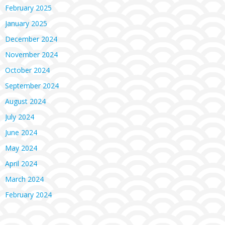
February 2025
January 2025
December 2024
November 2024
October 2024
September 2024
August 2024
July 2024
June 2024
May 2024
April 2024
March 2024
February 2024