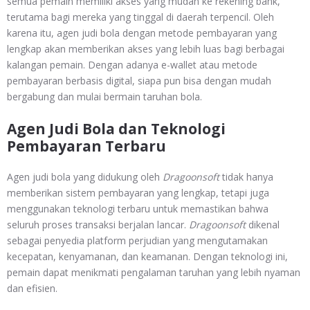
semua pemain memiliki akses yang mudah ke rekening bank,
terutama bagi mereka yang tinggal di daerah terpencil. Oleh
karena itu, agen judi bola dengan metode pembayaran yang
lengkap akan memberikan akses yang lebih luas bagi berbagai
kalangan pemain. Dengan adanya e-wallet atau metode
pembayaran berbasis digital, siapa pun bisa dengan mudah
bergabung dan mulai bermain taruhan bola.
Agen Judi Bola dan Teknologi
Pembayaran Terbaru
Agen judi bola yang didukung oleh
Dragoonsoft
tidak hanya
memberikan sistem pembayaran yang lengkap, tetapi juga
menggunakan teknologi terbaru untuk memastikan bahwa
seluruh proses transaksi berjalan lancar.
Dragoonsoft
dikenal
sebagai penyedia platform perjudian yang mengutamakan
kecepatan, kenyamanan, dan keamanan. Dengan teknologi ini,
pemain dapat menikmati pengalaman taruhan yang lebih nyaman
dan efisien.