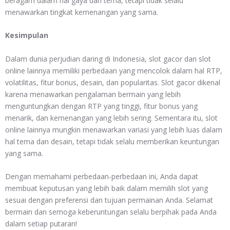
beragam dalam hal gaya dan tema, tetapi tidak selalu
menawarkan tingkat kemenangan yang sama.
Kesimpulan
Dalam dunia perjudian daring di Indonesia, slot gacor dan slot
online lainnya memiliki perbedaan yang mencolok dalam hal RTP,
volatilitas, fitur bonus, desain, dan popularitas. Slot gacor dikenal
karena menawarkan pengalaman bermain yang lebih
menguntungkan dengan RTP yang tinggi, fitur bonus yang
menarik, dan kemenangan yang lebih sering. Sementara itu, slot
online lainnya mungkin menawarkan variasi yang lebih luas dalam
hal tema dan desain, tetapi tidak selalu memberikan keuntungan
yang sama.
Dengan memahami perbedaan-perbedaan ini, Anda dapat
membuat keputusan yang lebih baik dalam memilih slot yang
sesuai dengan preferensi dan tujuan permainan Anda. Selamat
bermain dan semoga keberuntungan selalu berpihak pada Anda
dalam setiap putaran!