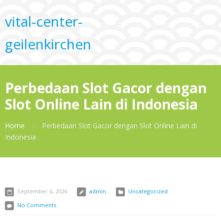
vital-center-
geilenkirchen
Perbedaan Slot Gacor dengan
Slot Online Lain di Indonesia
Home
Perbedaan Slot Gacor dengan Slot Online Lain di
Indonesia
September 6, 2024
admin
Uncategorized
No Comments