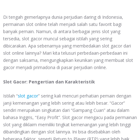
Di tengah gemerlapnya dunia perjudian daring di Indonesia,
permainan slot online telah menjadi salah satu favorit bagi
banyak pemain. Namun, di antara berbagai jenis slot yang
tersedia, slot gacor muncul sebagai istilah yang sering
dibicarakan. Apa sebenarnya yang membedakan slot gacor dari
slot online lainnya? Mari kita telusuri perbedaan-perbedaan ini
dengan saksama, mengungkapkan keunikan yang membuat slot
gacor menjadi primadona di pasar perjudian online.
Slot Gacor: Pengertian dan Karakteristik
Istilah “
slot gacor
” sering kali mencuri perhatian pemain dengan
janji kemenangan yang lebih sering atau lebih besar. “Gacor”
sendiri merupakan singkatan dari “Gampang Cuan” atau dalam
bahasa Inggris, “Easy Profit”. Slot gacor mengacu pada permainan
slot yang diklaim memiliki tingkat kemenangan yang lebih tinggi
dibandingkan dengan slot lainnya. Ini bisa disebabkan oleh
beberapa faktor, seperti Return to Player (RTP) yang lebih baik,