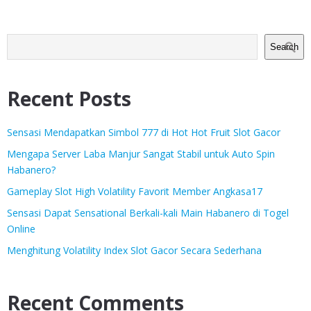
Search
Recent Posts
Sensasi Mendapatkan Simbol 777 di Hot Hot Fruit Slot Gacor
Mengapa Server Laba Manjur Sangat Stabil untuk Auto Spin
Habanero?
Gameplay Slot High Volatility Favorit Member Angkasa17
Sensasi Dapat Sensational Berkali-kali Main Habanero di Togel
Online
Menghitung Volatility Index Slot Gacor Secara Sederhana
Recent Comments