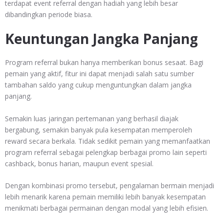
terdapat event referral dengan hadiah yang lebih besar
dibandingkan periode biasa.
Keuntungan Jangka Panjang
Program referral bukan hanya memberikan bonus sesaat. Bagi
pemain yang aktif, fitur ini dapat menjadi salah satu sumber
tambahan saldo yang cukup menguntungkan dalam jangka
panjang.
Semakin luas jaringan pertemanan yang berhasil diajak
bergabung, semakin banyak pula kesempatan memperoleh
reward secara berkala. Tidak sedikit pemain yang memanfaatkan
program referral sebagai pelengkap berbagai promo lain seperti
cashback, bonus harian, maupun event spesial.
Dengan kombinasi promo tersebut, pengalaman bermain menjadi
lebih menarik karena pemain memiliki lebih banyak kesempatan
menikmati berbagai permainan dengan modal yang lebih efisien.