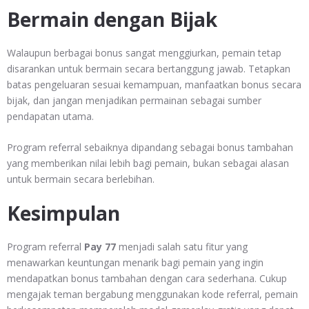
Bermain dengan Bijak
Walaupun berbagai bonus sangat menggiurkan, pemain tetap
disarankan untuk bermain secara bertanggung jawab. Tetapkan
batas pengeluaran sesuai kemampuan, manfaatkan bonus secara
bijak, dan jangan menjadikan permainan sebagai sumber
pendapatan utama.
Program referral sebaiknya dipandang sebagai bonus tambahan
yang memberikan nilai lebih bagi pemain, bukan sebagai alasan
untuk bermain secara berlebihan.
Kesimpulan
Program referral
Pay 77
menjadi salah satu fitur yang
menawarkan keuntungan menarik bagi pemain yang ingin
mendapatkan bonus tambahan dengan cara sederhana. Cukup
mengajak teman bergabung menggunakan kode referral, pemain