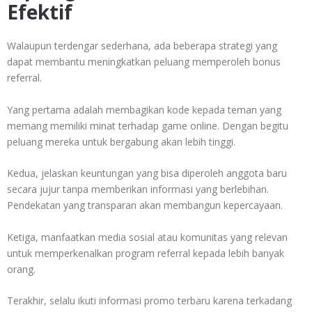
Efektif
Walaupun terdengar sederhana, ada beberapa strategi yang
dapat membantu meningkatkan peluang memperoleh bonus
referral.
Yang pertama adalah membagikan kode kepada teman yang
memang memiliki minat terhadap game online. Dengan begitu
peluang mereka untuk bergabung akan lebih tinggi.
Kedua, jelaskan keuntungan yang bisa diperoleh anggota baru
secara jujur tanpa memberikan informasi yang berlebihan.
Pendekatan yang transparan akan membangun kepercayaan.
Ketiga, manfaatkan media sosial atau komunitas yang relevan
untuk memperkenalkan program referral kepada lebih banyak
orang.
Terakhir, selalu ikuti informasi promo terbaru karena terkadang