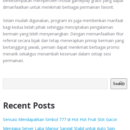
berkesempatan memperoleh modal gameplay gratis yang dapat
dimanfaatkan untuk menikmati berbagai permainan favorit.
Selain mudah digunakan, program ini juga memberikan manfaat
bagi kedua belah pihak sehingga menciptakan pengalaman
bermain yang lebih menyenangkan. Dengan memanfaatkan fitur
referral secara bijak dan tetap menerapkan prinsip bermain yang
bertanggung jawab, pemain dapat menikmati berbagai promo
menarik sekaligus menambah keseruan dalam setiap sesi
permainan.
Search
Recent Posts
Sensasi Mendapatkan Simbol 777 di Hot Hot Fruit Slot Gacor
Mengapa Server Laba Manjur Sangat Stabil untuk Auto Spin