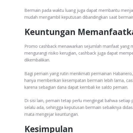
Bermain pada waktu luang juga dapat membantu menjaga
mudah mengambil keputusan dibandingkan saat bermain
Keuntungan Memanfaatk
Promo cashback menawarkan sejumlah manfaat yang mem
mengurangi risiko kerugian, cashback juga dapat mem
dikembalikan.
Bagi pemain yang rutin menikmati permainan Habanero, 
hanya memberikan kesempatan bermain lebih lama, cas
karena sebagian dana dapat kembali ke saldo pemain.
Di sisi lain, pemain tetap perlu mengingat bahwa setia
selalu ada, sehingga keputusan bermain sebaiknya dida
mata mengejar keuntungan.
Kesimpulan