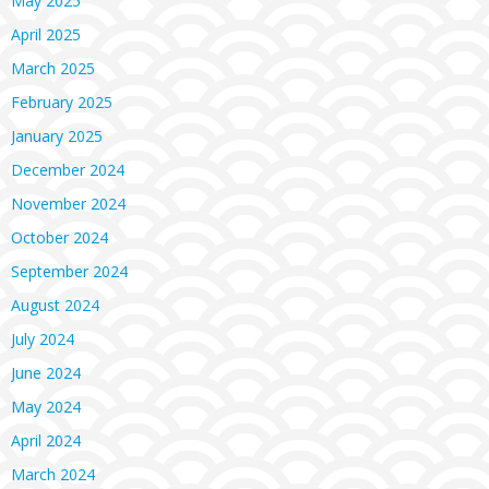
May 2025
April 2025
March 2025
February 2025
January 2025
December 2024
November 2024
October 2024
September 2024
August 2024
July 2024
June 2024
May 2024
April 2024
March 2024