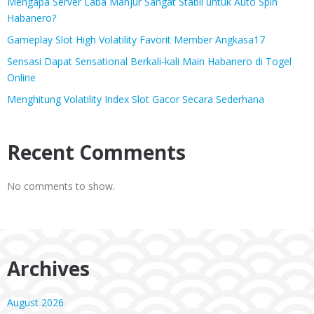
Mengapa Server Laba Manjur Sangat Stabil untuk Auto Spin
Habanero?
Gameplay Slot High Volatility Favorit Member Angkasa17
Sensasi Dapat Sensational Berkali-kali Main Habanero di Togel
Online
Menghitung Volatility Index Slot Gacor Secara Sederhana
Recent Comments
No comments to show.
Archives
August 2026