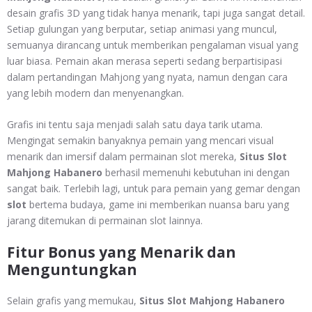
desain grafis 3D yang tidak hanya menarik, tapi juga sangat detail.
Setiap gulungan yang berputar, setiap animasi yang muncul,
semuanya dirancang untuk memberikan pengalaman visual yang
luar biasa. Pemain akan merasa seperti sedang berpartisipasi
dalam pertandingan Mahjong yang nyata, namun dengan cara
yang lebih modern dan menyenangkan.
Grafis ini tentu saja menjadi salah satu daya tarik utama.
Mengingat semakin banyaknya pemain yang mencari visual
menarik dan imersif dalam permainan slot mereka,
Situs Slot
Mahjong Habanero
berhasil memenuhi kebutuhan ini dengan
sangat baik. Terlebih lagi, untuk para pemain yang gemar dengan
slot
bertema budaya, game ini memberikan nuansa baru yang
jarang ditemukan di permainan slot lainnya.
Fitur Bonus yang Menarik dan
Menguntungkan
Selain grafis yang memukau,
Situs Slot Mahjong Habanero