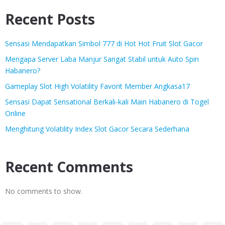
Recent Posts
Sensasi Mendapatkan Simbol 777 di Hot Hot Fruit Slot Gacor
Mengapa Server Laba Manjur Sangat Stabil untuk Auto Spin
Habanero?
Gameplay Slot High Volatility Favorit Member Angkasa17
Sensasi Dapat Sensational Berkali-kali Main Habanero di Togel
Online
Menghitung Volatility Index Slot Gacor Secara Sederhana
Recent Comments
No comments to show.