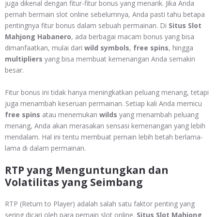
juga dikenal dengan fitur-fitur bonus yang menarik. Jika Anda
pernah bermain slot online sebelumnya, Anda pasti tahu betapa
pentingnya fitur bonus dalam sebuah permainan. Di
Situs Slot
Mahjong Habanero
, ada berbagai macam bonus yang bisa
dimanfaatkan, mulai dari
wild symbols
,
free spins
, hingga
multipliers
yang bisa membuat kemenangan Anda semakin
besar.
Fitur bonus ini tidak hanya meningkatkan peluang menang, tetapi
juga menambah keseruan permainan. Setiap kali Anda memicu
free spins
atau menemukan
wilds
yang menambah peluang
menang, Anda akan merasakan sensasi kemenangan yang lebih
mendalam. Hal ini tentu membuat pemain lebih betah berlama-
lama di dalam permainan.
RTP yang Menguntungkan dan
Volatilitas yang Seimbang
RTP (Return to Player) adalah salah satu faktor penting yang
sering dicari oleh para pemain slot online.
Situs Slot Mahjong