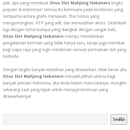
Jadi, apa yang membuat
Situs Slot Mahjong Habanero
begitu
populer di Indonesia? Semua itu bermuara pada kombinasi yang
sempurna antara grafis menawan, fitur bonus yang
menguntungkan, RTP yang adil, dan kemudahan akses. Ditambah
lagi dengan tema budaya yang diangkat dengan sangat baik,
Situs Slot Mahjong Habanero
mampu memberikan
pengalaman bermain yang tidak hanya seru, tetapi juga memikat
bagi siapa saja yang ingin menikmati sensasi permainan slot yang
berbeda.
Dengan begitu banyak kelebihan yang ditawarkan, tidak heran jika
Situs Slot Mahjong Habanero
menjadi pilihan utama bagi
banyak pemain Indonesia. Jika Anda belum mencobanya, mungkin
sekarang saat yang tepat untuk menjajal keseruan yang
ditawarkannya!
Search