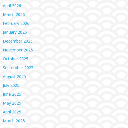
April 2026
March 2026
February 2026
January 2026
December 2025
November 2025
October 2025
September 2025
August 2025
July 2025
June 2025
May 2025
April 2025
March 2025