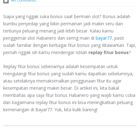
No Comments
Siapa yang nggak suka bonus saat bermain slot? Bonus adalah
bumbu penyedap yang bikin permainan jadi makin seru dan
tentunya peluang menang jadi lebih besar. Kalau kamu
penggemar slot Habanero dan sering main di
bayar77
, pasti
sudah familiar dengan berbagai fitur bonus yang ditawarkan. Tapi,
pernah nggak sih kamu mendengar istilah
replay fitur bonus
?
Replay fitur bonus sebenarnya adalah kesempatan untuk
mengulangi fitur bonus yang sudah kamu dapatkan sebelumnya,
atau setidaknya memaksimalkan penggunaan fitur itu agar
kesempatan menang makin besar. Di artikel ini, kita bakal
membahas apa saja fitur bonus Habanero yang wajib kamu coba
dan bagaimana replay fitur bonus ini bisa meningkatkan peluang
kemenangan di Bayar77. Yuk, kita kulik bareng!