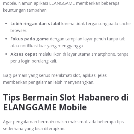
mobile. Namun aplikasi ELANGGAME memberikan beberapa
keuntungan tambahan:
Lebih ringan dan stabil
karena tidak tergantung pada cache
browser.
Fokus pada game
dengan tampilan layar penuh tanpa tab
atau notifikasi luar yang mengganggu.
Akses cepat
melalui ikon di layar utama smartphone, tanpa
perlu login berulang kali.
Bagi pemain yang serius menikmati slot, aplikasi jelas
memberikan pengalaman lebih menyenangkan.
Tips Bermain Slot Habanero di
ELANGGAME Mobile
Agar pengalaman bermain makin maksimal, ada beberapa tips
sederhana yang bisa diterapkan: