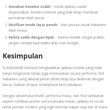
Gunakan koneksi stabil
– meski aplikasi sudah
dioptimalkan, koneksi internet yang baik tetap membuat
permainan lebih lancar.
Aktifkan mode layar penuh
– biar sensasi visual Habanero
lebih terasa.
Kelola saldo dengan bijak
– karena mobile sangat praktis,
jangan sampai lupa waktu atau over-budget.
Kesimpulan
ELANGGAME berhasil menghadirkan aplikasi mobile yang tidak
hanya fungsional, tetapi juga memuaskan secara performa. Slot
Habanero yang dikenal penuh detail tetap bisa dinikmati dengan
lancar, bahkan di layar smartphone kecil sekalipun.
Dengan antarmuka intuitif, performa mulus, dan fitur tambahan
seperti notifikasi promo serta transaksi instan, aplikasi ini cocok
untuk pemain modern yang ingin bermain kapan saja dan di mana