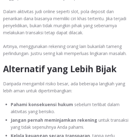
Dalam aktivitas judi online seperti slot, pola deposit dan
penarikan dana biasanya memiliki ciri khas tertentu. Jika terjadi
penyelidikan, bukan tidak mungkin pihak yang sebenarnya
melakukan transaksi tetap dapat dilacak.
Artinya, menggunakan rekening orang lain bukanlah tameng
perlindungan. Justru sering kali memperluas lingkaran masalah.
Alternatif yang Lebih Bijak
Daripada mengambil risiko besar, ada beberapa langkah yang
lebih aman untuk dipertimbangkan:
Pahami konsekuensi hukum
sebelum terlibat dalam
aktivitas yang berisiko.
Jangan pernah meminjamkan rekening
untuk transaksi
yang tidak sepenuhnya Anda pahami.
Kelola keuangan secara transparan
, tanpa perlu