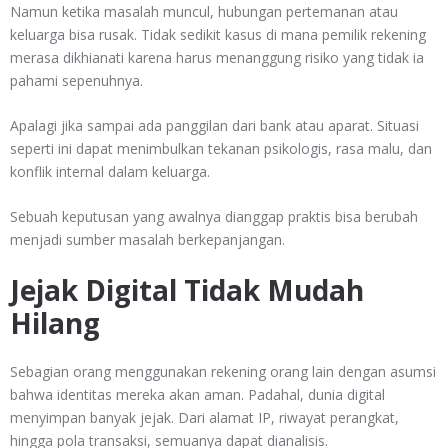
Namun ketika masalah muncul, hubungan pertemanan atau
keluarga bisa rusak. Tidak sedikit kasus di mana pemilik rekening
merasa dikhianati karena harus menanggung risiko yang tidak ia
pahami sepenuhnya.
Apalagi jika sampai ada panggilan dari bank atau aparat. Situasi
seperti ini dapat menimbulkan tekanan psikologis, rasa malu, dan
konflik internal dalam keluarga.
Sebuah keputusan yang awalnya dianggap praktis bisa berubah
menjadi sumber masalah berkepanjangan.
Jejak Digital Tidak Mudah
Hilang
Sebagian orang menggunakan rekening orang lain dengan asumsi
bahwa identitas mereka akan aman. Padahal, dunia digital
menyimpan banyak jejak. Dari alamat IP, riwayat perangkat,
hingga pola transaksi, semuanya dapat dianalisis.