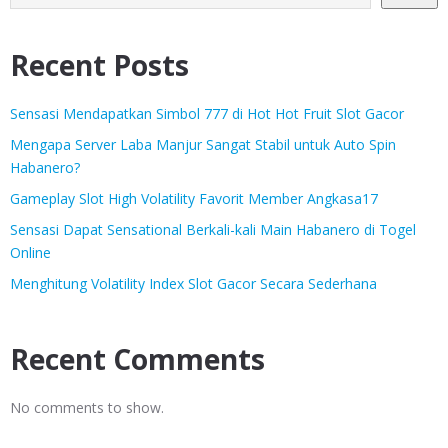
Recent Posts
Sensasi Mendapatkan Simbol 777 di Hot Hot Fruit Slot Gacor
Mengapa Server Laba Manjur Sangat Stabil untuk Auto Spin
Habanero?
Gameplay Slot High Volatility Favorit Member Angkasa17
Sensasi Dapat Sensational Berkali-kali Main Habanero di Togel
Online
Menghitung Volatility Index Slot Gacor Secara Sederhana
Recent Comments
No comments to show.