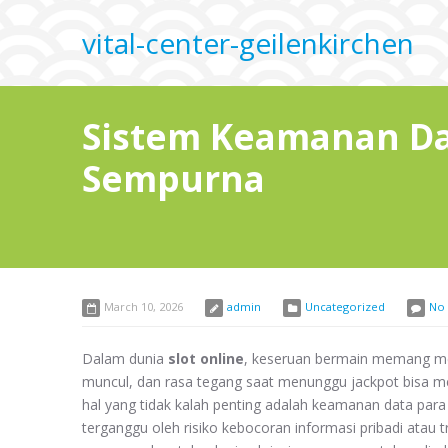
vital-center-geilenkirchen
Sistem Keamanan Dat
Sempurna
March 10, 2026
admin
Uncategorized
No
Dalam dunia
slot online
, keseruan bermain memang men
muncul, dan rasa tegang saat menunggu jackpot bisa mem
hal yang tidak kalah penting adalah keamanan data pa
terganggu oleh risiko kebocoran informasi pribadi atau