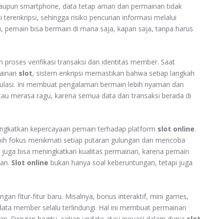
maupun smartphone, data tetap aman dan permainan tidak
terenkripsi, sehingga risiko pencurian informasi melalui
tu, pemain bisa bermain di mana saja, kapan saja, tanpa harus
roses verifikasi transaksi dan identitas member. Saat
mainan
slot
, sistem enkripsi memastikan bahwa setiap langkah
ulasi. Ini membuat pengalaman bermain lebih nyaman dan
au merasa ragu, karena semua data dan transaksi berada di
ingkatkan kepercayaan pemain terhadap platform
slot online
.
ih fokus menikmati setiap putaran gulungan dan mencoba
ni juga bisa meningkatkan kualitas permainan, karena pemain
nan.
Slot online
bukan hanya soal keberuntungan, tetapi juga
fitur-fitur baru. Misalnya, bonus interaktif, mini games,
 data member selalu terlindungi. Hal ini membuat permainan
n. Dengan begitu, setiap update atau inovasi dalam dunia
slot