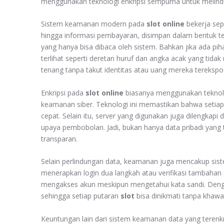
menggunakan teknologi enkripsi sempurna untuk melin
Sistem keamanan modern pada
slot online
bekerja sepe
hingga informasi pembayaran, disimpan dalam bentuk ter
yang hanya bisa dibaca oleh sistem. Bahkan jika ada pi
terlihat seperti deretan huruf dan angka acak yang tida
tenang tanpa takut identitas atau uang mereka terekspo
Enkripsi pada
slot online
biasanya menggunakan teknolo
keamanan siber. Teknologi ini memastikan bahwa setiap
cepat. Selain itu, server yang digunakan juga dilengka
upaya pembobolan. Jadi, bukan hanya data pribadi yang te
transparan.
Selain perlindungan data, keamanan juga mencakup sis
menerapkan login dua langkah atau verifikasi tambahan 
mengakses akun meskipun mengetahui kata sandi. Denga
sehingga setiap putaran
slot
bisa dinikmati tanpa khaw
Keuntungan lain dari sistem keamanan data yang terenk