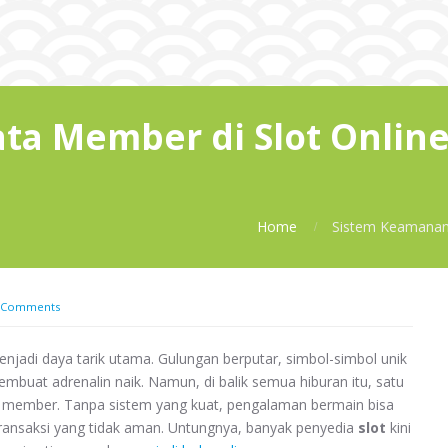
a Member di Slot Online
Home
Sistem Keamanan 
 Comments
jadi daya tarik utama. Gulungan berputar, simbol-simbol unik
buat adrenalin naik. Namun, di balik semua hiburan itu, satu
ra member. Tanpa sistem yang kuat, pengalaman bermain bisa
 transaksi yang tidak aman. Untungnya, banyak penyedia
slot
kini