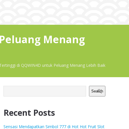
k Peluang Menang
Tertinggi di QQWIN4D untuk Peluang Menang Lebih Baik
Search
Recent Posts
Sensasi Mendapatkan Simbol 777 di Hot Hot Fruit Slot