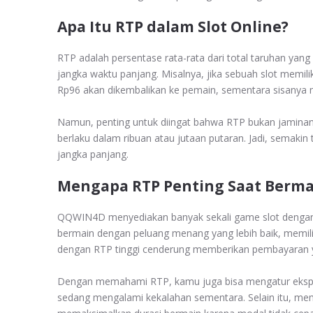
Apa Itu RTP dalam Slot Online?
RTP adalah persentase rata-rata dari total taruhan yan
jangka waktu panjang. Misalnya, jika sebuah slot memilik
Rp96 akan dikembalikan ke pemain, sementara sisanya 
Namun, penting untuk diingat bahwa RTP bukan jaminan
berlaku dalam ribuan atau jutaan putaran. Jadi, semaki
jangka panjang.
Mengapa RTP Penting Saat Berma
QQWIN4D menyediakan banyak sekali game slot dengan b
bermain dengan peluang menang yang lebih baik, memili
dengan RTP tinggi cenderung memberikan pembayaran yan
Dengan memahami RTP, kamu juga bisa mengatur ekspekt
sedang mengalami kekalahan sementara. Selain itu, me