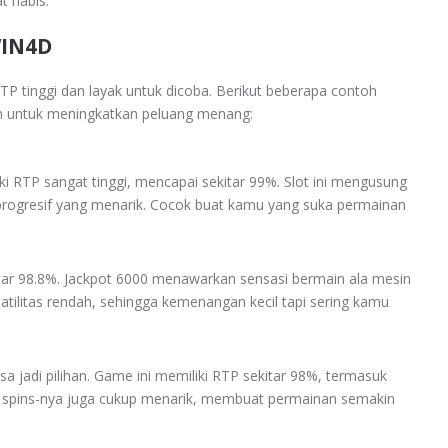
t habis.
WIN4D
P tinggi dan layak untuk dicoba. Berikut beberapa contoh
n untuk meningkatkan peluang menang:
iki RTP sangat tinggi, mencapai sekitar 99%. Slot ini mengusung
 progresif yang menarik. Cocok buat kamu yang suka permainan
kitar 98.8%. Jackpot 6000 menawarkan sensasi bermain ala mesin
latilitas rendah, sehingga kemenangan kecil tapi sering kamu
 jadi pilihan. Game ini memiliki RTP sekitar 98%, termasuk
ree spins-nya juga cukup menarik, membuat permainan semakin