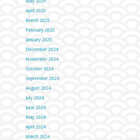
May 2025
April 2025
March 2025
February 2025
January 2025
December 2024
November 2024
October 2024
September 2024
August 2024
July 2024
June 2024
May 2024
April 2024
March 2024