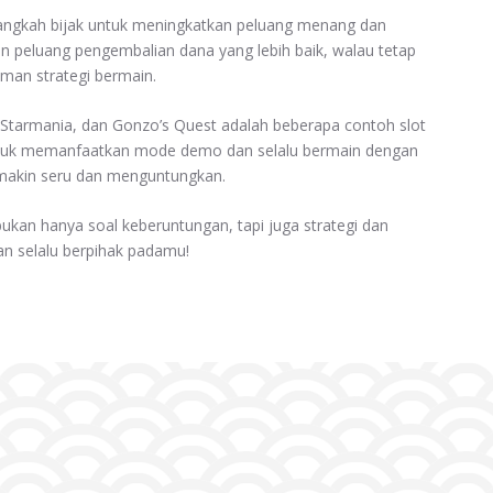
langkah bijak untuk meningkatkan peluang menang dan
n peluang pengembalian dana yang lebih baik, walau tetap
an strategi bermain.
 Starmania, dan Gonzo’s Quest adalah beberapa contoh slot
untuk memanfaatkan mode demo dan selalu bermain dengan
makin seru dan menguntungkan.
kan hanya soal keberuntungan, tapi juga strategi dan
 selalu berpihak padamu!