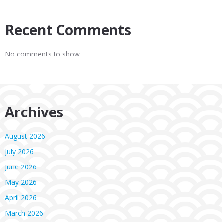
Recent Comments
No comments to show.
Archives
August 2026
July 2026
June 2026
May 2026
April 2026
March 2026