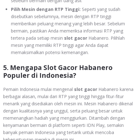
sebelum bermain dengan uang asli.
Pilih Mesin dengan RTP Tinggi:
Seperti yang sudah
disebutkan sebelumnya, mesin dengan RTP tinggi
memberikan peluang menang yang lebih besar. Sebelum
bermain, pastikan Anda memeriksa informasi RTP yang
tertera pada setiap mesin
slot gacor
Habanero. Pilihlah
mesin yang memiliki RTP tinggi agar Anda dapat
memaksimalkan potensi kemenangan.
5.
Mengapa Slot Gacor Habanero
Populer di Indonesia?
Pemain Indonesia mulai mengenal
slot gacor
Habanero karena
berbagai alasan, mulai dari RTP yang tinggi hingga fitur-fitur
menarik yang disediakan oleh mesin ini. Mesin Habanero dikenal
dengan kualitasnya yang unggul, serta peluang besar untuk
memenangkan hadiah yang menggiurkan. Ditambah dengan
kenyamanan bermain di platform seperti IDN Play, semakin
banyak pemain Indonesia yang tertarik untuk mencoba
keberuntungan mereka di mesin ini.