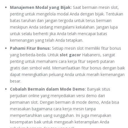
Manajemen Modal yang Bijak:
Saat bermain mesin slot,
penting untuk mengelola modal Anda dengan bijak. Tentukan
batas taruhan dan jangan tergoda untuk terus bermain
meskipun Anda sedang mengalami kekalahan. Jangan lupa
untuk selalu berhenti jika Anda telah mencapai batas
kemenangan yang telah Anda tetapkan.
Pahami Fitur Bonus:
Setiap mesin slot memiliki fitur bonus
yang berbeda-beda. Untuk
slot gacor
Habanero, sangat
penting untuk memahami cara kerja fitur seperti putaran
gratis dan simbol wild. Memanfaatkan fitur bonus dengan baik
dapat meningkatkan peluang Anda untuk meraih kemenangan
besar.
Cobalah Bermain dalam Mode Demo:
Banyak situs
perjudian online yang menyediakan versi demo dari
permainan slot. Dengan bermain di mode demo, Anda bisa
merasakan bagaimana cara kerja mesin tanpa
mempertaruhkan uang sungguhan. Ini juga merupakan
kesempatan baik untuk mengasah keterampilan Anda