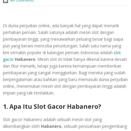
No Comments
Di dunia perjudian online, ada banyak hal yang dapat menarik
perhatian pemain. Salah satunya adalah mesin slot dengan
pembayaran tinggi, yang menawarkan peluang besar bagi siapa
pun yang berani mencoba peruntungan. Salah satu nama yang
kini semakin populer di kalangan pemain Indonesia adalah
slot
gacor
Habanero
. Mesin slot ini tidak hanya dikenal karena desain
dan fitur menarik, tetapi juga karena kemampuan memberikan
pembayaran yang sangat menggiurkan. Bagi mereka yang sudah
berpengalaman atau bahkan yang baru memasuki dunia perjudian
online, menemukan mesin slot dengan pembayaran tinggi adalah
impian yang tak terelakkan.
1.
Apa Itu Slot Gacor Habanero?
Slot gacor Habanero adalah sebuah mesin slot yang
dikembangkan oleh
Habanero
, sebuah perusahaan pengembang