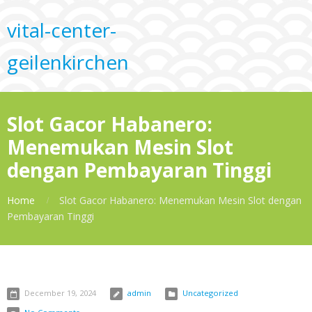
vital-center-
geilenkirchen
Slot Gacor Habanero:
Menemukan Mesin Slot
dengan Pembayaran Tinggi
Home
Slot Gacor Habanero: Menemukan Mesin Slot dengan
Pembayaran Tinggi
December 19, 2024
admin
Uncategorized