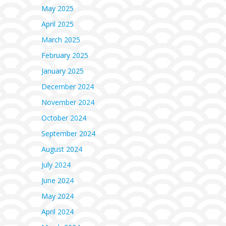
May 2025
April 2025
March 2025
February 2025
January 2025
December 2024
November 2024
October 2024
September 2024
August 2024
July 2024
June 2024
May 2024
April 2024