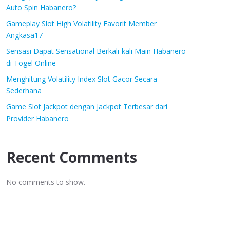
Auto Spin Habanero?
Gameplay Slot High Volatility Favorit Member
Angkasa17
Sensasi Dapat Sensational Berkali-kali Main Habanero
di Togel Online
Menghitung Volatility Index Slot Gacor Secara
Sederhana
Game Slot Jackpot dengan Jackpot Terbesar dari
Provider Habanero
Recent Comments
No comments to show.