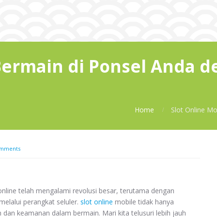
 Bermain di Ponsel Anda
Home
Slot Online M
mments
online telah mengalami revolusi besar, terutama dengan
elalui perangkat seluler.
slot online
mobile tidak hanya
an keamanan dalam bermain. Mari kita telusuri lebih jauh